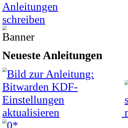
Selbstbewässernder Blumentopf
selber machen:In dieser Anleitung zeige ich Euch, wie man aus einem leer
nicht vertrocknen. Im Gegensatz zu dieser
Lösung
ist das System zur automatischen Bewässerung besser vers
nichts mehr zu sehen. Mit einer seitlich daneben stehenden Flasche ist das nicht so einfach machbar. Was jetz
lediglich überleben sollen, ist der
Trick mit der Flasche und der Kordel
ideal.
Vorgarten verschönern
selber machen:In einigen Vorgärten geht es wahrhaft stiefmütterlich zu. Gemeint ist
ebenso pflegeleicht wie Beton und Pflasterstein. Daher gibt es nun nachfolgend ein paar Tipps für vorzeigbar
Frühbeet
selber machen:Schon im März können Sie die erstenPlanzen in unserem Frühbeet säen. Wer direkt i
Platz, um Gartenkräuter und Gartenwerkzeug unterzubringen: bei der Kräuterpflege entfällt das Bücken, beim
Massivholzleisten sind idealerweise aus Lärche. Aluminium L-Profile bilden die Beine. Die einstellbaren Tel
Acrylglasscheibe eine besser isolierende Stegdoppelplatte verwenden. In der Übergangszeit kann man als zusät
Neueste Anleitungen
Pflanzbox und Pflanztisch
selber machen:Jeder begeisterte Hobbygärtner kennt die Rückenschmerzen, die oft
man bequem stehen kann und auch das benötigte Werkzeug zur Hand hat? Deshalb haben wir für Sie einen sol
genannte Bau- oder Mauerbohlen aus Fichtenholz. Sie können die Bohlen entweder gebraucht beim Maler- o
alternativ auch Runddübel verwenden oder alles miteinander verschrauben.
Verwenden Sie aber auf jeden Fall witterungsbeständige Verbinder, also Umtopfen leicht gemacht Schrauben
vor dem Verleimen tun. Der Pflanztisch sollte die Herbst und Wintermonate unter einer Plane oder im Trockene
überdachten Terrasse.
Campingstuhl neu beziehen
selber machen:Dein Campingstuhl ist noch schön?
Aber der Bezug ist (vom Regen und vom Schmutz, wegen seines Alters) abgenutzt?!
Dann bezieh den Stuhl einfach neu! Ich habe meine schon 3-4 mal neu bezogen (und gestrichen). Sehr schön, 
Ich zeige Dir, wie's geht.
Gartenbeet anlegen
selber machen: Ein Gartenbeet kann mit Altglas genauso angelegt werden wie ein
Garte
benötigt man natürlich mehr als nur ein paar Flaschen. Für ein Gartenbeet von 3 x 2 m benötigt man gut u
das Altglas abnehmen kann. Die meisten werden sich freuen. Wenn man die ganzen Flaschen zusammen hat, so
Wasserschlauch einfach abgespritz und wieder sauber gemacht werden). Verklebte Getränkereste innen bleibt
steckt man das Gartenbeet ab und steckt in jeder Ecke einen Stab in den Boden. Um die Stäbe spannt man ein
Höhe. Wer will kann natürlich auch mit Augenmaß arbeiten. Das kommt ganz auf den Garten an. In einem Nat
gelegentlich gekämmt wird, ist es ratsamer die Flaschen auszurichten und auch gleichfarbige zu wählen. Der
ausheben (5 cm tief) und dann die Flaschen mit dem Hals in den Boden stecken. Mit einem Gummihammer klop
Gartenbeets kann man nur noch etwas besseren Boden einfüllen z.B. für Blumen oder Gemüse. Probierts mal