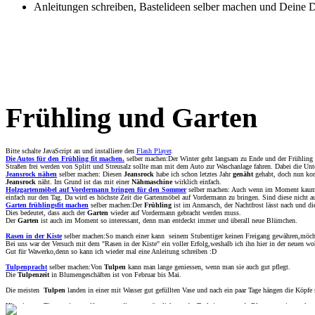
Anleitungen schreiben, Bastelideen selber machen
und Deine
D
Frühling und Garten
Bitte schalte JavaScript an und installiere den
Flash Player
.
Die Autos für den Frühling fit machen.
selber machen:Der Winter geht langsam zu Ende und der Frühling 
Straßen frei werden von Splitt und Streusalz sollte man mit dem Auto zur Waschanlage fahren. Dabei die Unt
Jeansrock nähen
selber machen: Diesen
Jeansrock
habe ich schon letztes Jahr
genäht
gehabt, doch nun kom
Jeansrock
näht. Im Grund ist das mit einer
Nähmaschine
wirklich einfach.
Holzgartenmöbel auf Vordermann bringen für den Sommer
selber machen: Auch wenn im Moment kaum dar
einfach nur den Tag. Da wird es höchste Zeit die Gartenmöbel auf Vordermann zu bringen. Sind diese nicht a
Garten frühlingsfit machen
selber machen:Der
Frühling
ist im Anmarsch, der Nachtfrost lässt nach und di
Dies bedeutet, dass auch der
Garten
wieder auf Vordermann gebracht werden muss.
Der
Garten
ist auch im Moment so interessant, denn man entdeckt immer und überall neue Blümchen.
Rasen in der Kiste
selber machen:So manch einer kann seinem Stubentiger keinen Freigang gewähren,möcht
Bei uns war der Versuch mit dem "Rasen in der Kiste" ein voller Erfolg,weshalb ich ihn hier in der neuen w
Gut für Wawerko,denn so kann ich wieder mal eine Anleitung schreiben :D
Tulpenpracht
selber machen:Von
Tulpen
kann man lange geniessen, wenn man sie auch gut pflegt.
Die
Tulpenzeit
in Blumengeschäften ist von Februar bis Mai.
Die meisten
Tulpen
landen in einer mit Wasser gut gefüllten Vase und nach ein paar Tage hängen die Köpfe
Hier ein paar Tipps, wie man länger von dieser urspünglich aus der Turkei stammende Blumen,geniessen kan
Ja die
Tulpe
stammt aus der Türkei auch wenn sie heute allgemein als eine holländische Blume angesehen wi