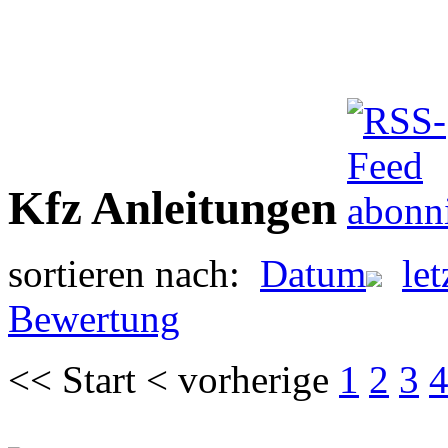
Kfz Anleitungen
sortieren nach:
Datum
le
Bewertung
<< Start < vorherige
1
2
3