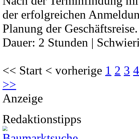
Nach der Terminfindung mi
der erfolgreichen Anmeldun
Planung der Geschäftsreise.
Dauer:
2 Stunden
|
Schwier
<< Start < vorherige
1
2
3
>>
Anzeige
Redaktionstipps