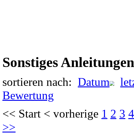
Sonstiges Anleitunge
sortieren nach:
Datum
le
Bewertung
<< Start < vorherige
1
2
3
>>