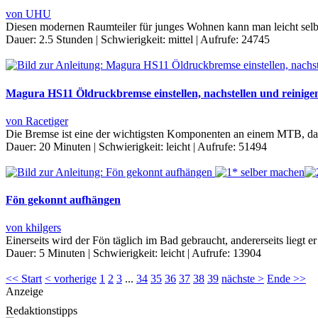
von UHU
Diesen modernen Raumteiler für junges Wohnen kann man leicht selb
Dauer:
2.5 Stunden
|
Schwierigkeit:
mittel
|
Aufrufe:
24745
Magura HS11 Öldruckbremse einstellen, nachstellen und reinige
von Racetiger
Die Bremse ist eine der wichtigsten Komponenten an einem MTB, dahe
Dauer:
20 Minuten
|
Schwierigkeit:
leicht
|
Aufrufe:
51494
Fön gekonnt aufhängen
von khilgers
Einerseits wird der Fön täglich im Bad gebraucht, andererseits liegt 
Dauer:
5 Minuten
|
Schwierigkeit:
leicht
|
Aufrufe:
13904
<< Start
< vorherige
1
2
3
...
34
35
36
37
38
39
nächste >
Ende >>
Anzeige
Redaktionstipps