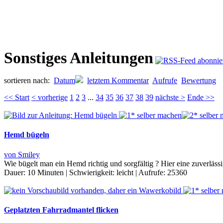
Sonstiges Anleitungen
sortieren nach:
Datum
letztem Kommentar
Aufrufe
Bewertung
<< Start
< vorherige
1
2
3
...
34
35
36
37
38
39
nächste >
Ende >>
Hemd bügeln
von Smiley
Wie bügelt man ein Hemd richtig und sorgfältig ? Hier eine zuverläs
Dauer:
10 Minuten
|
Schwierigkeit:
leicht
|
Aufrufe:
25360
Geplatzten Fahrradmantel flicken