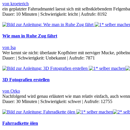
von kroeterich
ein geplatzter Fahrradmantel laesst sich mit selbstklebendem Felgen
Dauer:
10 Minuten
|
Schwierigkeit:
leicht
|
Aufrufe:
8192
Wie man in Ruhe Zug fährt
von Isa
Wer kennt sie nicht: überlaute Kopfhörer mit nerviger Mucke, pöbe
Dauer:
|
Schwierigkeit:
Unbekannt
|
Aufrufe:
7871
3D Fotografien erstellen
von Orko
Nachfolgend wird genau erläutert wie man relativ einfach, auch wenn
Dauer:
30 Minuten
|
Schwierigkeit:
schwer
|
Aufrufe:
12755
Fahrradkette ölen