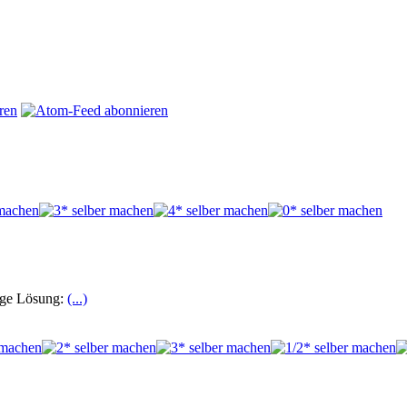
sige Lösung:
(...)