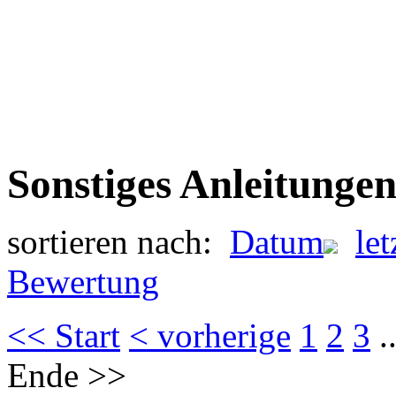
Sonstiges Anleitunge
sortieren nach:
Datum
le
Bewertung
<< Start
< vorherige
1
2
3
.
Ende >>