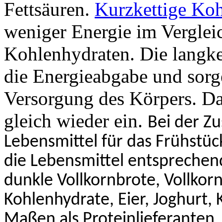
Fettsäuren.
Kurzkettige Ko
weniger Energie im Verglei
Kohlenhydraten. Die langke
die
Energieabgabe
und sorge
Versorgung des Körpers. Das
gleich wieder ein.
Bei der Z
Lebensmittel für das Frühstüc
die Lebensmittel entsprechen
dunkle Vollkornbrote,
Vollkor
Kohlenhydrate, Eier, Joghurt, 
Maßen als
Proteinlieferanten
,