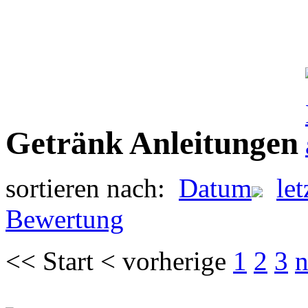
Getränk Anleitungen
sortieren nach:
Datum
le
Bewertung
<< Start < vorherige
1
2
3
n