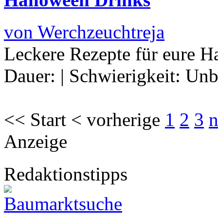
von Werchzeuchtreja
Leckere Rezepte für eure H
Dauer:
|
Schwierigkeit:
Unb
<< Start < vorherige
1
2
3
n
Anzeige
Redaktionstipps