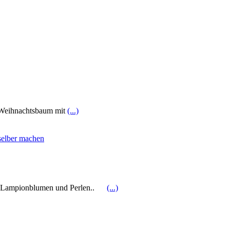
n Weihnachtsbaum mit
(...)
 mit Lampionblumen und Perlen..
(...)