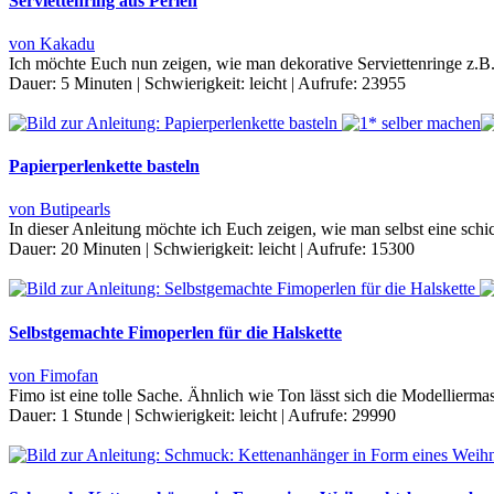
Serviettenring aus Perlen
von Kakadu
Ich möchte Euch nun zeigen, wie man dekorative Serviettenringe z.B.
Dauer:
5 Minuten
|
Schwierigkeit:
leicht
|
Aufrufe:
23955
Papierperlenkette basteln
von Butipearls
In dieser Anleitung möchte ich Euch zeigen, wie man selbst eine schi
Dauer:
20 Minuten
|
Schwierigkeit:
leicht
|
Aufrufe:
15300
Selbstgemachte Fimoperlen für die Halskette
von Fimofan
Fimo ist eine tolle Sache. Ähnlich wie Ton lässt sich die Modellier
Dauer:
1 Stunde
|
Schwierigkeit:
leicht
|
Aufrufe:
29990