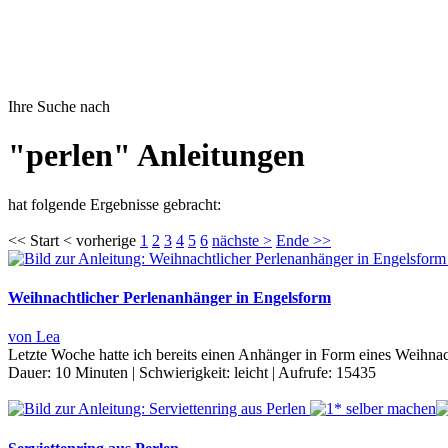
Ihre Suche nach
"perlen" Anleitungen
hat folgende Ergebnisse gebracht:
<< Start < vorherige
1
2
3
4
5
6
nächste >
Ende >>
Weihnachtlicher Perlenanhänger in Engelsform
von Lea
Letzte Woche hatte ich bereits einen Anhänger in Form eines Weihnac
Dauer:
10 Minuten
|
Schwierigkeit:
leicht
|
Aufrufe:
15435