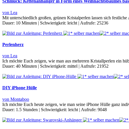
Schmuck: Kettenanhänger in Form eines Weihnachtsbaumes bas
von Lea
Mit unterschiedlich großen, grünen Kristalperlen lassen sich festli
Dauer:
10 Minuten
|
Schwierigkeit:
leicht
|
Aufrufe:
25236
Perlenherz
von Lea
Ich möchte Euch zeigen, wie man aus mehreren Kristallperlen ein hü
Dauer:
40 Minuten
|
Schwierigkeit:
mittel
|
Aufrufe:
21952
DIY iPhone Hülle
von Montaboo
Ich möchte Euch heute zeigen, wie man seine iPhone Hülle ganz indiv
Dauer:
1.5 Stunden
|
Schwierigkeit:
leicht
|
Aufrufe:
9048