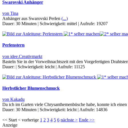
Swarovski Anhänger
von Tina
Anhänger aus Swarovski Perlen
(...)
Dauer:
30 Minuten
|
Schwierigkeit:
mittel
|
Aufrufe:
19207
Perlenstern
von idee.Creativmarkt
Basteln Sie in der Vorweihnachtszeit mit den Vorgefertigten Drahts
Dauer:
|
Schwierigkeit:
leicht
|
Aufrufe:
11125
Herbstlicher Blumenschmuck
von Kakadu
Da ich im Garten viele Chrysanthemenbüsche habe, konnte ich ein
Dauer:
30 Minuten
|
Schwierigkeit:
leicht
|
Aufrufe:
14836
<< Start < vorherige
1
2
3
4
5
6
nächste >
Ende >>
Anzeige