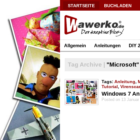
STARTSEITE
BUCHLADEN
Allgemein
Anleitungen
DIY 2
Tag Archive |
"Microsoft"
Tags:
Anleitung
,
Tutorial
,
Virensca
Windows 7 Anle
Posted on 13 Januar