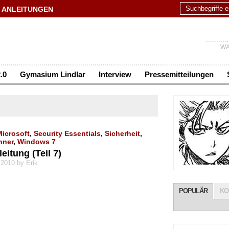
ANLEITUNGEN
WA
.0
Gymasium Lindlar
Interview
Pressemitteilungen
Microsoft
,
Security Essentials
,
Sicherheit
,
nner
,
Windows 7
itung (Teil 7)
 2010 by Erik
POPULÄR
KO