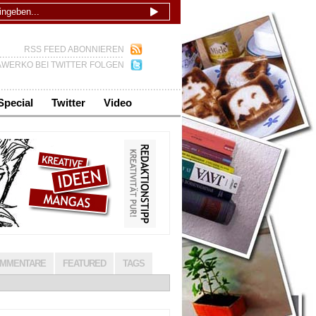
RSS FEED ABONNIEREN
WERKO BEI TWITTER FOLGEN
Special
Twitter
Video
MMENTARE
FEATURED
TAGS