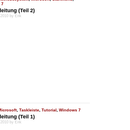
 7
itung (Teil 2)
 2010 by Erik
Microsoft
,
Taskleiste
,
Tutorial
,
Windows 7
itung (Teil 1)
 2010 by Erik