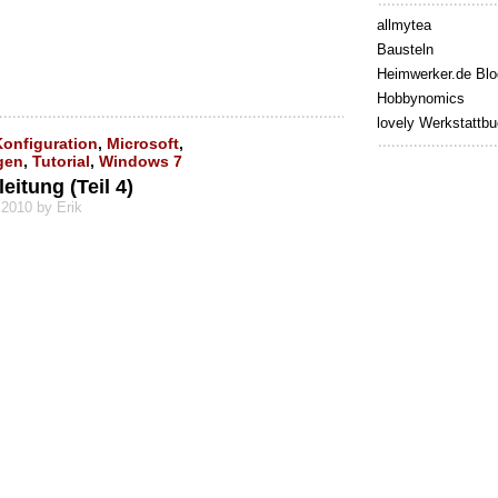
allmytea
Bausteln
Heimwerker.de Blo
Hobbynomics
lovely Werkstattb
Konfiguration
,
Microsoft
,
gen
,
Tutorial
,
Windows 7
itung (Teil 4)
 2010 by Erik