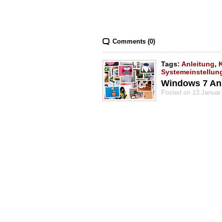
Comments (0)
Tags:
Anleitung
,
Systemeinstellun
Windows 7 Anle
Posted on 13 Januar