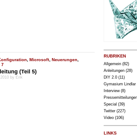
RUBRIKEN
Konfiguration
,
Microsoft
,
Neuerungen
,
Allgemein
(82)
 7
Anleitungen
(28)
itung (Teil 5)
 2010 by Erik
DIY 2.0
(11)
Gymasium Lindlar
Interview
(8)
Pressemitteilunge
Special
(39)
Twitter
(227)
Video
(106)
LINKS