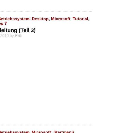
Betriebssystem
,
Desktop
,
Microsoft
,
Tutorial
,
s 7
itung (Teil 3)
 2010 by Erik
Betriebssystem
,
Microsoft
,
Startmenü
,