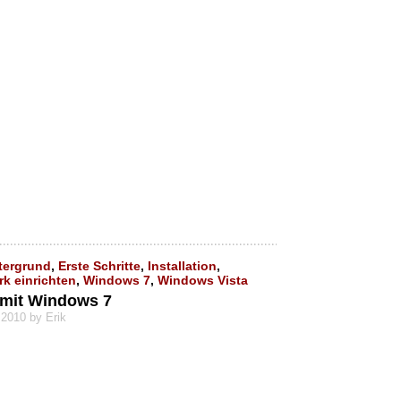
tergrund
,
Erste Schritte
,
Installation
,
k einrichten
,
Windows 7
,
Windows Vista
e mit Windows 7
 2010 by Erik