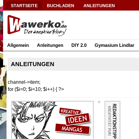
STARTSEITE
BUCHLADEN
ANLEITUNGEN
Allgemein
Anleitungen
DIY 2.0
Gymasium Lindlar
ANLEITUNGEN
channel->item;
for ($i=0; $i<10; $i++) { ?>