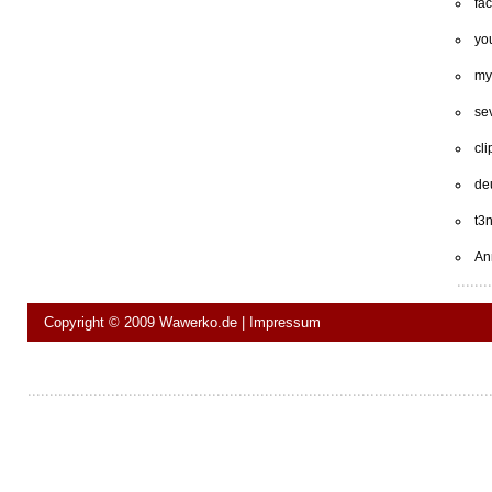
fa
yo
my
se
cli
de
t3
An
Copyright © 2009
Wawerko.de
|
Impressum
twitter
|
facebook
|
youtube
|
myvideo