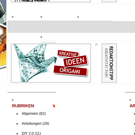
POPULÄR
KOMMENTARE
FEATURED
TAGS
RUBRIKEN
AR
Allgemein
(82)
Anleitungen
(28)
DIY 2.0
(11)