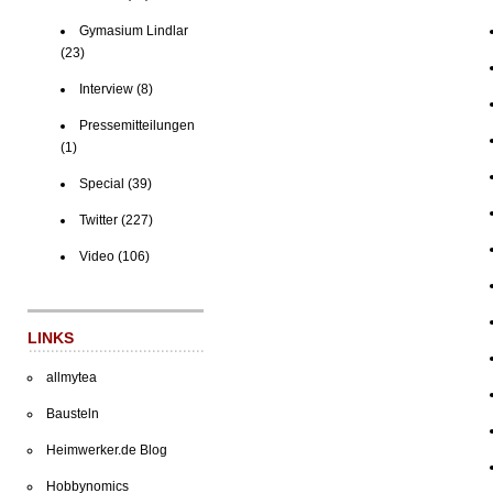
Gymasium Lindlar
(23)
Interview
(8)
Pressemitteilungen
(1)
Special
(39)
Twitter
(227)
Video
(106)
LINKS
allmytea
Bausteln
Heimwerker.de Blog
Hobbynomics