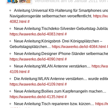
Veröffentlicht am 08 Januar 2011 von
Anleitung Universal Kfz-Halterung für Smartphones un
Navigationsgeräte selbermachen veroeffentlicht.
https://
4082.html
#
Neue Anleitung:Tischdeko-Silvester-Geburtstag-Jubi
https://wawerko.de/id-4083.html
#
Neue Anleitung:Königsbrot- Drei Königsplätzchen –
Geburtstagsplätzchen…
https://wawerko.de/id-4084.html
Neue Anleitung:Designer iPhone-Ständer selbermac
https://wawerko.de/id-4090.html
#
Neue Anleitung:WLAN Antenne verstärken…
https://w
4109.html
#
Die Anleitung:WLAN Antenne verstärken… wurde editie
https://wawerko.de/id-4109.html
#
Neue Anleitung:Boilies zum Karpfenangeln machen…
https://wawerko.de/id-4135.html
#
Neue Anleitung:Tisch reparieren bzw. kürzen…
https:/