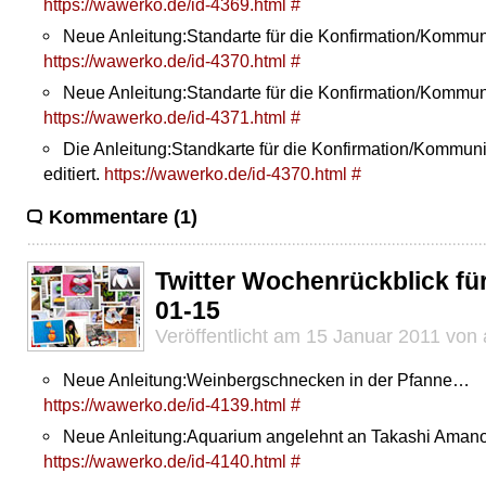
https://wawerko.de/id-4369.html
#
Neue Anleitung:Standarte für die Konfirmation/Komm
https://wawerko.de/id-4370.html
#
Neue Anleitung:Standarte für die Konfirmation/Komm
https://wawerko.de/id-4371.html
#
Die Anleitung:Standkarte für die Konfirmation/Kommu
editiert.
https://wawerko.de/id-4370.html
#
Kommentare (1)
Twitter Wochenrückblick fü
01-15
Veröffentlicht am 15 Januar 2011 von
Neue Anleitung:Weinbergschnecken in der Pfanne…
https://wawerko.de/id-4139.html
#
Neue Anleitung:Aquarium angelehnt an Takashi Ama
https://wawerko.de/id-4140.html
#