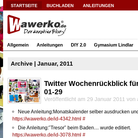
STARTSEITE
BUCHLADEN
ANLEITUNGEN
Allgemein
Anleitungen
DIY 2.0
Gymasium Lindlar
Archive | Januar, 2011
Twitter Wochenrückblick fü
01-29
Veröffentlicht am 29 Januar 2011 von
Neue Anleitung:Monatskalender selber ausdrucken un
https://wawerko.de/id-4342.html
#
Die Anleitung:"Tresor" beim Baden… wurde editiert.
https://wawerko.de/id-3078.html
#