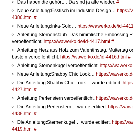
Das haben die gehört… Da sind ja alle wieder.
#
Neue Anleitung:Esstisch im Industrie-Design…
https:/
4386.html
#
Neue Anleitung:Inka-Gold…
https://wawerko.de/id-441
Anleitung Sternenstaub- Das himmlische Embossing P
veroeffentlicht.
https://wawerko.de/id-4417.html
#
Anleitung Herz aus Holz zum Valentinstag, Muttertag o
basteln veroeffentlicht.
https://wawerko.de/id-4416.html
#
Anleitung Sternenkugel veroeffentlicht.
https://wawerko
Neue Anleitung:Shabby Chic Look…
https://wawerko.d
Die Anleitung:Shabby Chic Look… wurde editiert.
https
4427.html
#
Anleitung Perlenstern veroeffentlicht.
https://wawerko.d
Die Anleitung:Perlenstern… wurde editiert.
https://wawe
4438.html
#
Die Anleitung:Sternenkugel… wurde editiert.
https://wa
4419.html
#