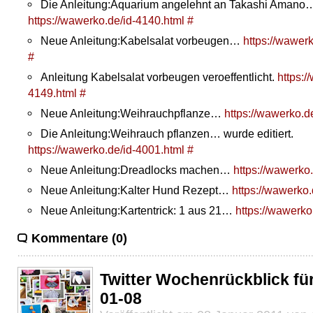
Die Anleitung:Aquarium angelehnt an Takashi Amano… 
https://wawerko.de/id-4140.html
#
Neue Anleitung:Kabelsalat vorbeugen…
https://wawer
#
Anleitung Kabelsalat vorbeugen veroeffentlicht.
https:/
4149.html
#
Neue Anleitung:Weihrauchpflanze…
https://wawerko.d
Die Anleitung:Weihrauch pflanzen… wurde editiert.
https://wawerko.de/id-4001.html
#
Neue Anleitung:Dreadlocks machen…
https://wawerko
Neue Anleitung:Kalter Hund Rezept…
https://wawerko.
Neue Anleitung:Kartentrick: 1 aus 21…
https://wawerko
Kommentare (0)
Twitter Wochenrückblick fü
01-08