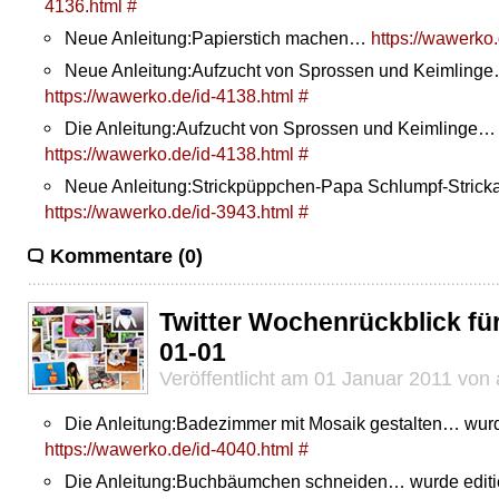
4136.html
#
Neue Anleitung:Papierstich machen…
https://wawerko
Neue Anleitung:Aufzucht von Sprossen und Keimling
https://wawerko.de/id-4138.html
#
Die Anleitung:Aufzucht von Sprossen und Keimlinge… w
https://wawerko.de/id-4138.html
#
Neue Anleitung:Strickpüppchen-Papa Schlumpf-Strick
https://wawerko.de/id-3943.html
#
Kommentare (0)
Twitter Wochenrückblick fü
01-01
Veröffentlicht am 01 Januar 2011 von
Die Anleitung:Badezimmer mit Mosaik gestalten… wurde
https://wawerko.de/id-4040.html
#
Die Anleitung:Buchbäumchen schneiden… wurde editie