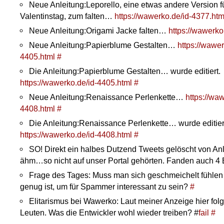
Neue Anleitung:Leporello, eine etwas andere Version fü
Valentinstag, zum falten…
https://wawerko.de/id-4377.htm
Neue Anleitung:Origami Jacke falten…
https://wawerko
Neue Anleitung:Papierblume Gestalten…
https://wawer
4405.html
#
Die Anleitung:Papierblume Gestalten… wurde editiert.
https://wawerko.de/id-4405.html
#
Neue Anleitung:Renaissance Perlenkette…
https://waw
4408.html
#
Die Anleitung:Renaissance Perlenkette… wurde editier
https://wawerko.de/id-4408.html
#
SO! Direkt ein halbes Dutzend Tweets gelöscht von An
ähm…so nicht auf unser Portal gehörten. Fanden auch 4
Frage des Tages: Muss man sich geschmeichelt fühle
genug ist, um für Spammer interessant zu sein?
#
Elitarismus bei Wawerko: Laut meiner Anzeige hier folg
Leuten. Was die Entwickler wohl wieder treiben? #
fail
#