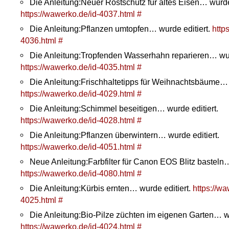
Die Anleitung:Neuer Rostschutz für altes Eisen… wurde 
https://wawerko.de/id-4037.html
#
Die Anleitung:Pflanzen umtopfen… wurde editiert.
http
4036.html
#
Die Anleitung:Tropfenden Wasserhahn reparieren… wurd
https://wawerko.de/id-4035.html
#
Die Anleitung:Frischhaltetipps für Weihnachtsbäume… w
https://wawerko.de/id-4029.html
#
Die Anleitung:Schimmel beseitigen… wurde editiert.
https://wawerko.de/id-4028.html
#
Die Anleitung:Pflanzen überwintern… wurde editiert.
https://wawerko.de/id-4051.html
#
Neue Anleitung:Farbfilter für Canon EOS Blitz basteln
https://wawerko.de/id-4080.html
#
Die Anleitung:Kürbis ernten… wurde editiert.
https://wa
4025.html
#
Die Anleitung:Bio-Pilze züchten im eigenen Garten… wu
https://wawerko.de/id-4024.html
#