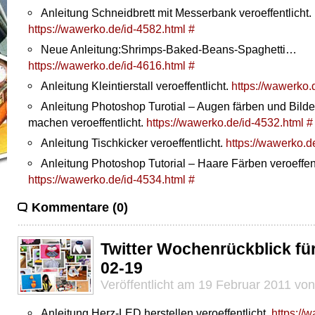
Anleitung Schneidbrett mit Messerbank veroeffentlicht.
https://wawerko.de/id-4582.html
#
Neue Anleitung:Shrimps-Baked-Beans-Spaghetti…
https://wawerko.de/id-4616.html
#
Anleitung Kleintierstall veroeffentlicht.
https://wawerko.
Anleitung Photoshop Turotial – Augen färben und Bil
machen veroeffentlicht.
https://wawerko.de/id-4532.html
#
Anleitung Tischkicker veroeffentlicht.
https://wawerko.d
Anleitung Photoshop Tutorial – Haare Färben veroeffent
https://wawerko.de/id-4534.html
#
Kommentare (0)
Twitter Wochenrückblick fü
02-19
Veröffentlicht am 19 Februar 2011 vo
Anleitung Herz-LED herstellen veroeffentlicht.
https://