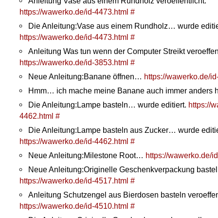
Anleitung Vase aus einem Rundholz veroeffentlicht.
https://wawerko.de/id-4473.html
#
Die Anleitung:Vase aus einem Rundholz… wurde editie
https://wawerko.de/id-4473.html
#
Anleitung Was tun wenn der Computer Streikt veroeffent
https://wawerko.de/id-3853.html
#
Neue Anleitung:Banane öffnen…
https://wawerko.de/id
Hmm… ich mache meine Banane auch immer anders 
Die Anleitung:Lampe basteln… wurde editiert.
https://
4462.html
#
Die Anleitung:Lampe basteln aus Zucker… wurde editie
https://wawerko.de/id-4462.html
#
Neue Anleitung:Milestone Root…
https://wawerko.de/i
Neue Anleitung:Originelle Geschenkverpackung bast
https://wawerko.de/id-4517.html
#
Anleitung Schutzengel aus Bierdosen basteln veroeffent
https://wawerko.de/id-4510.html
#