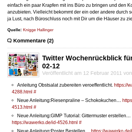
einfach ein paar Krapfen mit ins Büro zu bringen und den K
anzubieten. Vielleicht bekommt der ein oder andere durch 
ja Lust, nach Büroschluss noch mit Dir um die Häuser zu zi
Quelle:
Knigge Hallinger
Kommentare (2)
Twitter Wochenrückblick fü
02-12
Veröffentlicht am 12 Februar 2011 vo
Anleitung Obstsalat zubereiten veroeffentlicht.
https://
4288.html
#
Neue Anleitung:Riesenpraline – Schokokuchen…
http
4513.html
#
Neue Anleitung:GIMP Tutorial: Gittermuster erstellen…
https://wawerko.de/id-4526.html
#
Neue Anleitung:Poster Bestellen…
https://wawerko.de/