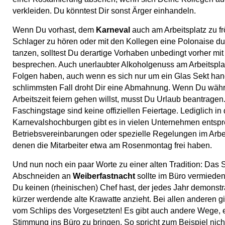
verkleiden. Du könntest Dir sonst Ärger einhandeln.
Wenn Du vorhast, dem
Karneval
auch am Arbeitsplatz zu f
Schlager zu hören oder mit den Kollegen eine Polonaise du
tanzen, solltest Du derartige Vorhaben unbedingt vorher m
besprechen. Auch unerlaubter Alkoholgenuss am Arbeitspla
Folgen haben, auch wenn es sich nur um ein Glas Sekt hand
schlimmsten Fall droht Dir eine Abmahnung. Wenn Du wäh
Arbeitszeit feiern gehen willst, musst Du Urlaub beantragen
Faschingstage sind keine offiziellen Feiertage. Lediglich in
Karnevalshochburgen gibt es in vielen Unternehmen entsp
Betriebsvereinbarungen oder spezielle Regelungen im Arbeit
denen die Mitarbeiter etwa am Rosenmontag frei haben.
Und nun noch ein paar Worte zu einer alten Tradition: Das S
Abschneiden an
Weiberfastnacht
sollte im Büro vermieden
Du keinen (rheinischen) Chef hast, der jedes Jahr demonstr
kürzer werdende alte Krawatte anzieht. Bei allen anderen gi
vom Schlips des Vorgesetzten! Es gibt auch andere Wege, 
Stimmung ins Büro zu bringen. So spricht zum Beispiel nic