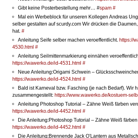
Gibt keine Posterbestellung mehr… #
spam
#
Mal ein Werbeblock für unseren Kollegen Andreas Ung
selber gestalten auf scurdy.com Wir drücken die Daumen,
hat.
#
Anleitung Seife selber machen veroeffentlicht.
https://
4530.html
#
Anleitung Seilmittenmarkierung einnähen veroeffentlich
https://wawerko.de/id-4531.html
#
Neue Anleitung:Origami Schwein – Glücksschweinche
https://wawerko.de/id-4524.html
#
Bald ist Karneval bzw. Fasching (je nach Bedarf). Wir
zusammengestellt:
https://www.wawerko.de/kostuem-sel
Anleitung Photoshop Tutorial – Zähne Weiß färben veroe
https://wawerko.de/id-4452.html
#
Die Anleitung:Photoshop Tutorial – Zähne Weiß färben
https://wawerko.de/id-4452.html
#
Die Anleitung:Brennende Jack O'Lantern aus Metallsc