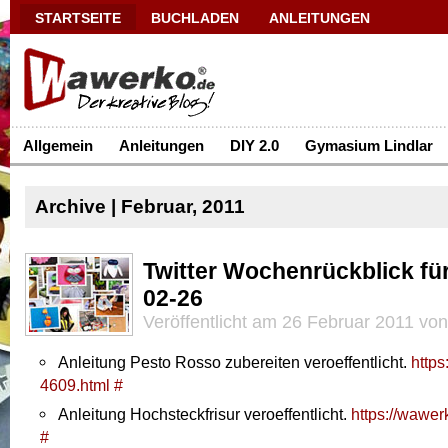
STARTSEITE
BUCHLADEN
ANLEITUNGEN
Allgemein
Anleitungen
DIY 2.0
Gymasium Lindlar
Archive | Februar, 2011
Twitter Wochenrückblick fü
02-26
Veröffentlicht am 26 Februar 2011 vo
Anleitung Pesto Rosso zubereiten veroeffentlicht.
https
4609.html
#
Anleitung Hochsteckfrisur veroeffentlicht.
https://wawer
#