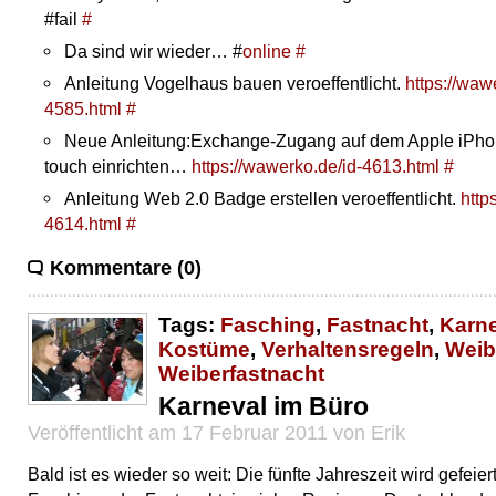
#fail
#
Da sind wir wieder… #
online
#
Anleitung Vogelhaus bauen veroeffentlicht.
https://waw
4585.html
#
Neue Anleitung:Exchange-Zugang auf dem Apple iPho
touch einrichten…
https://wawerko.de/id-4613.html
#
Anleitung Web 2.0 Badge erstellen veroeffentlicht.
http
4614.html
#
Kommentare (0)
Tags:
Fasching
,
Fastnacht
,
Karn
Kostüme
,
Verhaltensregeln
,
Weib
Weiberfastnacht
Karneval im Büro
Veröffentlicht am 17 Februar 2011 von Erik
Bald ist es wieder so weit: Die fünfte Jahreszeit wird gefeier