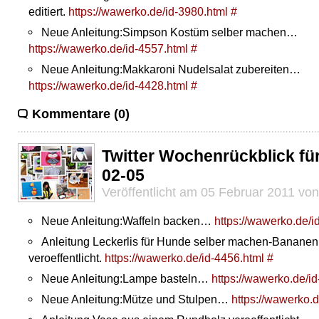
editiert.
https://wawerko.de/id-3980.html
#
Neue Anleitung:Simpson Kostüm selber machen…
https://wawerko.de/id-4557.html
#
Neue Anleitung:Makkaroni Nudelsalat zubereiten…
https://wawerko.de/id-4428.html
#
Kommentare (0)
Twitter Wochenrückblick fü
02-05
Veröffentlicht am 05 Februar 2011 vo
Neue Anleitung:Waffeln backen…
https://wawerko.de/i
Anleitung Leckerlis für Hunde selber machen-Banane
veroeffentlicht.
https://wawerko.de/id-4456.html
#
Neue Anleitung:Lampe basteln…
https://wawerko.de/i
Neue Anleitung:Mütze und Stulpen…
https://wawerko.d