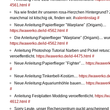
4561.html
#
Na wie findet ihr unseren rosa-Herzchen Hintergrund? 
manchmal ist kitschig ok, finden wir. #
valentinstag
#
Neue Anleitung:Papierflieger "Warplane" (Origami)…
https://wawerko.de/id-4562.html
#
Die Anleitung:Papierflieger "Warplane" (Origami)… wurd
https://wawerko.de/id-4562.html
#
Anleitung Photoshop Tutorial Narben und Pickel retusc
veroeffentlicht.
https://wawerko.de/id-4475.html
#
Neue Anleitung:Papierflieger "Fighter"…
https://wawer
#
Neue Anleitung:Tinkerbell-Kostüm…
https://wawerko.d
Neue Anleitung:Aquariumhöhle bauen…
https://wawer
#
Anleitung Festplatten Modding veroeffentlicht.
https://
4612.html
#
Sorry Leute, unser Rechenzentrum guckt anscheinend 