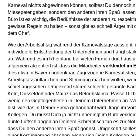
Karneval nichts abgewinnen können, solltest Du dennoch n
Miesepeter geben, sondern den anderen ihren Spaß lassen.
Büro ist es wichtig, die Bedürfnisse der anderen zu respekt
gewisse Regeln zu halten – sonst gibt es schnell Ärger mit
dem Chef.
Wie der Arbeitsalltag während der Karnevalstage aussieht, i
individuelle Entscheidung der Unternehmen und hängt star
ab. Während es im Rheinland bei vielen Firmen durchaus ü
allgemein akzeptiert ist, dass die Mitarbeiter
verkleidet im 
dies etwa in Bayern undenkbar. Zugezogene Karnevalisten, 
Arbeitsplatz auftauchen und Stimmung machen wollen, wer
schief angesehen. Umgekehrt stören schlecht gelaunte Karn
Köln, Düsseldorf oder Mainz das Betriebsklima. Passe Dich
wenig den Gepflogenheiten in Deinem Unternehmen an. W
bist, wie das in Deiner Firma gehandhabt wird, frage im Vor
Kollegen. Du musst Dich ja nicht unbedingt im Büro verkleid
bunte Luftschlangen an Deinem Schreibtisch tun es zur Not
dass Du den anderen Ihren Spaß gönnst. Umgekehrt solltes
einer Kostümierung absehen, wenn sich Deine Kollegen au