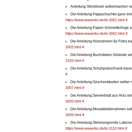
Anleitung Strickliesel selbermachen ve
Die Anleitung:Pappschachtel ganz einf
https://www.wawerko.de/id-3001.html
#
Die Anleitung:Papier-Schmetterlinge a
https://www.wawerko.de/id-3002.html
#
Die Anleitung:Holzrahmen für Fotos ba
3003.html
#
Die Anleitung:Buchstaben Girlande se
3105.html
#
Die Anleitung:Schuhputzschrank baue
#
Die Anleitung:Geschenkkarten selber
3007.html
#
Die Anleitung:Servierblatt aus Holz s
3005.html
#
Die Anleitung:Mosaikbilderrahmen se
3009.html
#
Die Anleitung:Stimmungsvolle Laterne
https://www.wawerko.de/id-3110.html
#