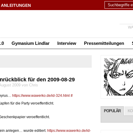
ANLEITUNGEN
WA
.0
Gymasium Lindlar
Interview
Pressemitteilungen
nrückblick für den 2009-08-29
 August 2009 von Chris
apyrus…
https://www.wawerko.de/id-324.html
#
en für die Party veroeffentlicht.
POPULÄR
KO
eschenkpapier veroeffentlicht.
ein anlegen… wurde editiert.
https://www.wawerko.de/id-