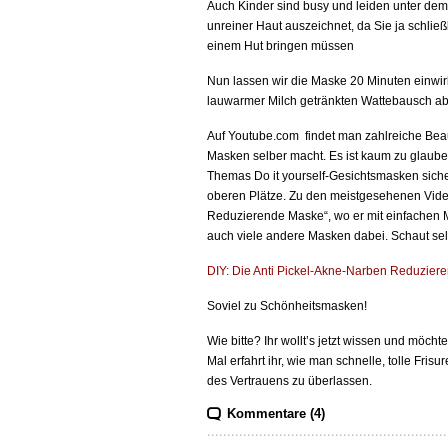
Auch Kinder sind busy und leiden unter dem 
unreiner Haut auszeichnet, da Sie ja schließ
einem Hut bringen müssen
Nun lassen wir die Maske 20 Minuten einwi
lauwarmer Milch getränkten Wattebausch ab. 
Auf Youtube.com findet man zahlreiche Beauty
Masken selber macht. Es ist kaum zu glaube
Themas Do it yourself-Gesichtsmasken sich
oberen Plätze. Zu den meistgesehenen Video
Reduzierende Maske“, wo er mit einfachen M
auch viele andere Masken dabei. Schaut sel
DIY: Die Anti Pickel-Akne-Narben Reduzie
Soviel zu Schönheitsmasken!
Wie bitte? Ihr wollt’s jetzt wissen und möc
Mal erfahrt ihr, wie man schnelle, tolle Fri
des Vertrauens zu überlassen.
Kommentare (4)