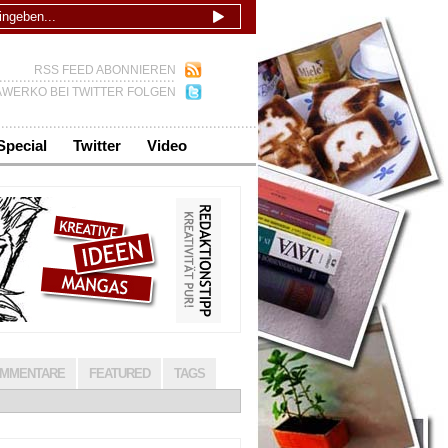
RSS FEED ABONNIEREN
WERKO BEI TWITTER FOLGEN
Special
Twitter
Video
MMENTARE
FEATURED
TAGS