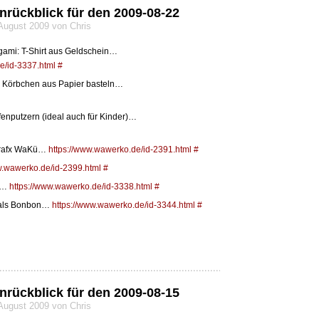
nrückblick für den 2009-08-22
 August 2009 von Chris
gami: T-Shirt aus Geldschein…
e/id-3337.html
#
 Körbchen aus Papier basteln…
enputzern (ideal auch für Kinder)…
grafx WaKü…
https://www.wawerko.de/id-2391.html
#
w.wawerko.de/id-2399.html
#
um…
https://www.wawerko.de/id-3338.html
#
 als Bonbon…
https://www.wawerko.de/id-3344.html
#
nrückblick für den 2009-08-15
 August 2009 von Chris