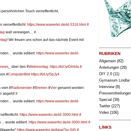
 persöhnlichen Touch veroeffentlicht.
n veroeffentlicht.
https://www.wawerko.de/id-3316.html
#
tag
wall verewigen…
#
ntag
! Wir freuen uns schon auf das nächste Event mit
binden… wurde editiert.
https://www.wawerko.de/id-
RUBRIKEN
Allgemein
(82)
anews_
über den #
Webmontag
:
https://bit.ly/D44da
#
Anleitungen
(28)
DIY 2.0
(11)
von #
ComputerBild
https://bit.ly/SpJy4
Gymasium Lindlar
Interview
(8)
s vom #
Radiosender
#
Bremen
#
Vier
genannt worden:
Pressemitteilunge
er abgeht!
#
Special
(39)
binden… wurde editiert.
https://www.wawerko.de/id-
Twitter
(227)
Video
(106)
effentlicht.
https://www.wawerko.de/id-3000.html
#
… wurde editiert.
https://www.wawerko.de/id-3000.html
#
LINKS
t Wawerko"
https://www.wawerko.de/blog/?p=345
#