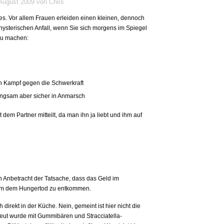
 August 2009 von Chris
es. Vor allem Frauen erleiden einen kleinen, dennoch
ysterischen Anfall, wenn Sie sich morgens im Spiegel
zu machen:
n Kampf gegen die Schwerkraft
angsam aber sicher in Anmarsch
 dem Partner mitteilt, da man ihn ja liebt und ihm auf
n Anbetracht der Tatsache, dass das Geld im
 um dem Hungertod zu entkommen.
 direkt in der Küche. Nein, gemeint ist hier nicht die
eut wurde mit Gummibären und Stracciatella-