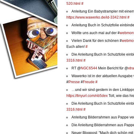
520.html
#
Anleitung Ein Babystrampler mit einem
https://www.wawerko.de/id-3342.html
#
Anleitung Buch in Schutzfolie einbinde
Wollte uns auch mal auf der #
webmon
Vielen Dank für den schönen #
webmo
Euch allen!
#
Die Anleitung:Buch in Schutzfolie ein
3316.html
#
RT @
NGC6544
Mein Bericht für @
xtr
Wawerko ist in der aktuellen Ausgabe 
#
Presse
#
Freude
#
…und wir sind gestern in den Linktipp
https://tinyurl.com/nb5dex
Toll, wie das hi
Die Anleitung:Buch in Schutzfolie ein
3316.html
#
Anleitung Bilderrahmen aus Pappe vero
Die Anleitung:Bilderrahmen aus Pappe
Neuer Blogpost: "Mach dich schön mi