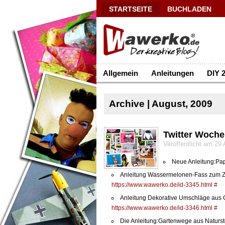
STARTSEITE
BUCHLADEN
Allgemein
Anleitungen
DIY 2
Archive | August, 2009
Twitter Woche
Veröffentlicht am 29
Neue Anleitung:P
Anleitung Wassermelonen-Fass zum Zapf
https://www.wawerko.de/id-3345.html
#
Anleitung Dekorative Umschläge aus G
https://www.wawerko.de/id-3346.html
#
Die Anleitung:Gartenwege aus Naturst