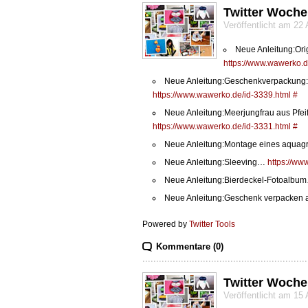
Twitter Woche
Veröffentlicht am 22
Neue Anleitung:Ori
https://www.wawerko.d
Neue Anleitung:Geschenkverpackung:
https://www.wawerko.de/id-3339.html
#
Neue Anleitung:Meerjungfrau aus Pfeif
https://www.wawerko.de/id-3331.html
#
Neue Anleitung:Montage eines aqua
Neue Anleitung:Sleeving…
https://ww
Neue Anleitung:Bierdeckel-Fotoalb
Neue Anleitung:Geschenk verpacken
Powered by
Twitter Tools
Kommentare (0)
Twitter Woche
Veröffentlicht am 15