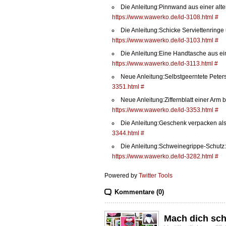
Die Anleitung:Pinnwand aus einer alt
https://www.wawerko.de/id-3108.html
#
Die Anleitung:Schicke Serviettenringe
https://www.wawerko.de/id-3103.html
#
Die Anleitung:Eine Handtasche aus ei
https://www.wawerko.de/id-3113.html
#
Neue Anleitung:Selbstgeerntete Peter
3351.html
#
Neue Anleitung:Ziffernblatt einer Arm
https://www.wawerko.de/id-3353.html
#
Die Anleitung:Geschenk verpacken al
3344.html
#
Die Anleitung:Schweinegrippe-Schutz
https://www.wawerko.de/id-3282.html
#
Powered by
Twitter Tools
Kommentare (0)
Mach dich sc