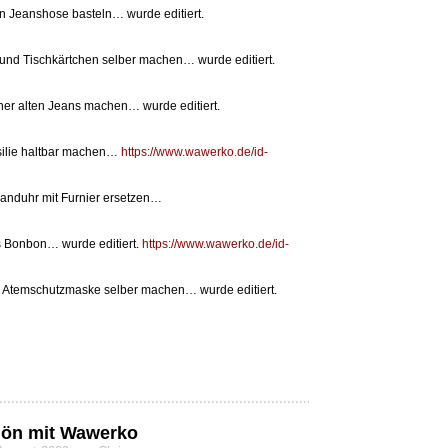
en Jeanshose basteln… wurde editiert.
 und Tischkärtchen selber machen… wurde editiert.
ner alten Jeans machen… wurde editiert.
silie haltbar machen…
https://www.wawerko.de/id-
 banduhr mit Furnier ersetzen…
s Bonbon… wurde editiert.
https://www.wawerko.de/id-
: Atemschutzmaske selber machen… wurde editiert.
hön mit Wawerko