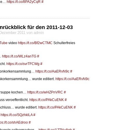
lle…
https://t.co/8PA2yCqR
#
nrückblick für den 2011-12-03
3 Dezember 2011 von admin
Tube
video
https://t.co/Bf2wCTMC
Schulterfreies
d…
https://t.co/WLz4anTG
#
cht.
https://t.co/svrTFCWg
#
 Kronkorkensammlung…
https://t.co/AaERvN9c
#
onkorkensammlung… wurde editiert.
https://t.co/AaERvN9c
ersuppe kochen…
https://t.co/wHZPnVRC
#
ss veroeffentlicht.
https://t.co/PAkCuENK
#
schluss… wurde editiert.
https://t.co/PAkCuENK
#
…
https://t.co/SQzhklLA
#
tps://t.co/shAEdroo
#