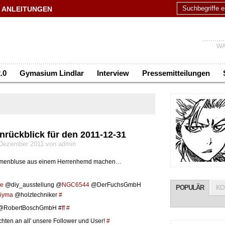
ANLEITUNGEN
WA
.0
Gymasium Lindlar
Interview
Pressemitteilungen
nrückblick für den 2011-12-31
1 Dezember 2011 von admin
amenbluse aus einem Herrenhemd machen…
de
@diy_ausstellung @
NGC6544
@DerFuchsGmbH
POPULÄR
KO
diyma
@holztechniker
#
RobertBoschGmbH #
ff
#
hten an all' unsere Follower und User!
#