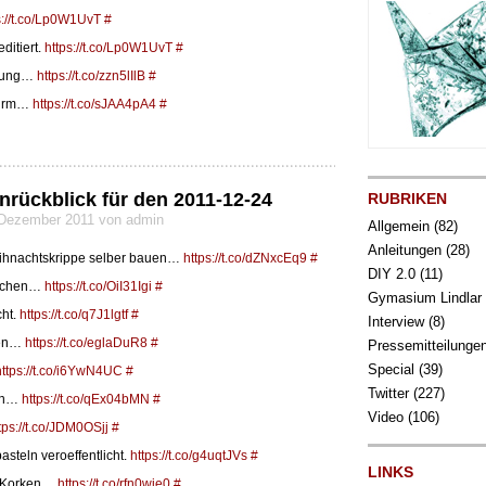
s://t.co/Lp0W1UvT
#
ditiert.
https://t.co/Lp0W1UvT
#
htung…
https://t.co/zzn5lIlB
#
hirm…
https://t.co/sJAA4pA4
#
nrückblick für den 2011-12-24
RUBRIKEN
4 Dezember 2011 von admin
Allgemein
(82)
Anleitungen
(28)
ihnachtskrippe selber bauen…
https://t.co/dZNxcEq9
#
DIY 2.0
(11)
machen…
https://t.co/OiI31Igi
#
Gymasium Lindlar
cht.
https://t.co/q7J1lgtf
#
Interview
(8)
hen…
https://t.co/eglaDuR8
#
Pressemitteilunge
Special
(39)
https://t.co/i6YwN4UC
#
Twitter
(227)
hen…
https://t.co/qEx04bMN
#
Video
(106)
tps://t.co/JDM0OSjj
#
steln veroeffentlicht.
https://t.co/g4uqtJVs
#
LINKS
s Korken…
https://t.co/rfn0wje0
#