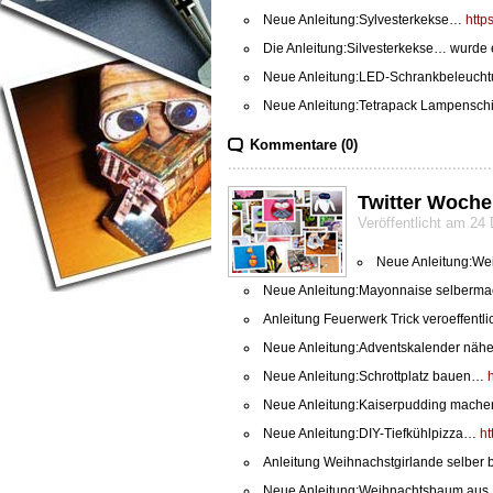
Neue Anleitung:Sylvesterkekse…
http
Die Anleitung:Silvesterkekse… wurde e
Neue Anleitung:LED-Schrankbeleuc
Neue Anleitung:Tetrapack Lampensc
Kommentare (0)
Twitter Woche
Veröffentlicht am 2
Neue Anleitung:We
Neue Anleitung:Mayonnaise selber
Anleitung Feuerwerk Trick veroeffentli
Neue Anleitung:Adventskalender nä
Neue Anleitung:Schrottplatz bauen…
Neue Anleitung:Kaiserpudding mac
Neue Anleitung:DIY-Tiefkühlpizza…
ht
Anleitung Weihnachstgirlande selber ba
Neue Anleitung:Weihnachtsbaum au