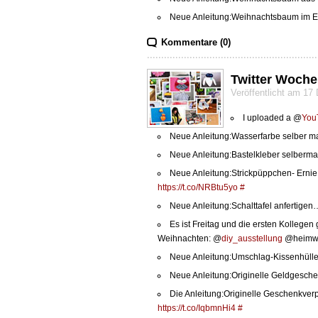
Neue Anleitung:Weihnachtsbaum im
Kommentare (0)
Twitter Woche
Veröffentlicht am 1
I uploaded a @
You
Neue Anleitung:Wasserfarbe selber
Neue Anleitung:Bastelkleber selber
Neue Anleitung:Strickpüppchen- Ernie
https://t.co/NRBtu5yo
#
Neue Anleitung:Schalttafel anfertige
Es ist Freitag und die ersten Kollegen
Weihnachten: @
diy_ausstellung
@heimw
Neue Anleitung:Umschlag-Kissenhül
Neue Anleitung:Originelle Geldgesc
Die Anleitung:Originelle Geschenkver
https://t.co/IqbmnHi4
#