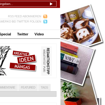
RSS FEED ABONNIEREN
WERKO BEI TWITTER FOLGEN
Special
Twitter
Video
MMENTARE
FEATURED
TAGS