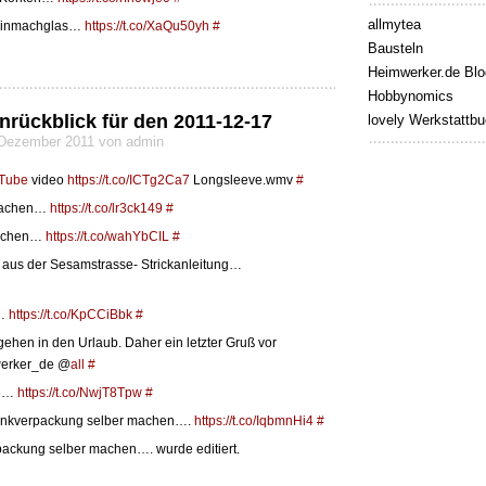
allmytea
 Einmachglas…
https://t.co/XaQu50yh
#
Bausteln
Heimwerker.de Blo
Hobbynomics
nrückblick für den 2011-12-17
lovely Werkstattb
7 Dezember 2011 von admin
Tube
video
https://t.co/ICTg2Ca7
Longsleeve.wmv
#
 machen…
https://t.co/lr3ck149
#
machen…
https://t.co/wahYbCIL
#
 aus der Sesamstrasse- Strickanleitung…
n…
https://t.co/KpCCiBbk
#
 gehen in den Urlaub. Daher ein letzter Gruß vor
erker_de @
all
#
le…
https://t.co/NwjT8Tpw
#
henkverpackung selber machen….
https://t.co/IqbmnHi4
#
packung selber machen…. wurde editiert.