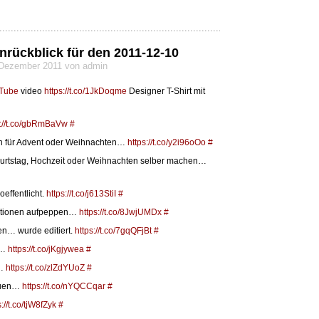
nrückblick für den 2011-12-10
0 Dezember 2011 von admin
Tube
video
https://t.co/1JkDoqme
Designer T-Shirt mit
s://t.co/gbRmBaVw
#
n für Advent oder Weihnachten…
https://t.co/y2i96oOo
#
urtstag, Hochzeit oder Weihnachten selber machen…
effentlicht.
https://t.co/j613StiI
#
kationen aufpeppen…
https://t.co/8JwjUMDx
#
en… wurde editiert.
https://t.co/7gqQFjBt
#
t…
https://t.co/jKgjywea
#
e…
https://t.co/zlZdYUoZ
#
auen…
https://t.co/nYQCCqar
#
s://t.co/tjW8fZyk
#