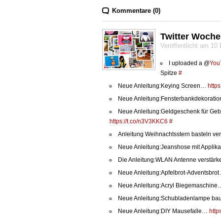
Kommentare (0)
Twitter Woche
Veröffentlicht am 1
I uploaded a @
You
Spitze
#
Neue Anleitung:Keying Screen…
http
Neue Anleitung:Fensterbankdekoratio
Neue Anleitung:Geldgeschenk für Geb
https://t.co/n3V3KKC6
#
Anleitung Weihnachtsstern basteln vero
Neue Anleitung:Jeanshose mit Appli
Die Anleitung:WLAN Antenne verstärk
Neue Anleitung:Apfelbrot-Adventsbro
Neue Anleitung:Acryl Biegemaschin
Neue Anleitung:Schubladenlampe b
Neue Anleitung:DIY Mausefalle…
http