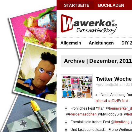
STARTSEITE
BUCHLADEN
Allgemein
Anleitungen
DIY 2
Archive | Dezember, 2011
Twitter Woche
Veröffentlicht am 3
Neue Anleitung:D
https://t.co/JIzIEr4s
#
Fröhliches Fest #
ff
an @
heimwerker_
@
Pferdemaedchen
@MyHobbySite @
fe
Ebenfalls ein frohes Fest @
ikealiving
@
Und last but not least… Frohe Weihnac