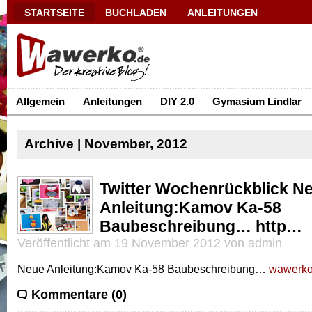
STARTSEITE
BUCHLADEN
ANLEITUNGEN
Allgemein
Anleitungen
DIY 2.0
Gymasium Lindlar
Archive | November, 2012
Twitter Wochenrückblick N
Anleitung:Kamov Ka-58
Baubeschreibung… http…
Veröffentlicht am 19 November 2012 von admin
Neue Anleitung:Kamov Ka-58 Baubeschreibung…
wawerko.
Kommentare (0)