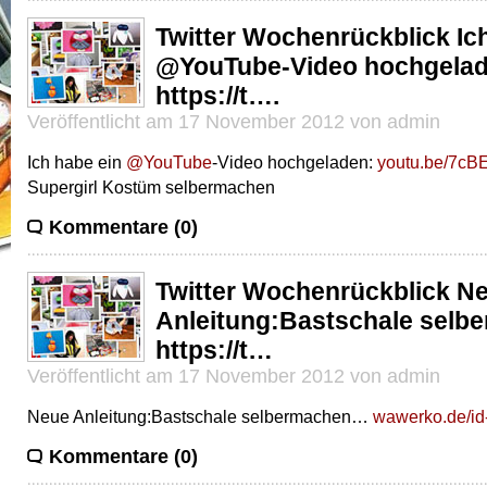
Twitter Wochenrückblick Ic
@YouTube-Video hochgelad
https://t….
Veröffentlicht am 17 November 2012 von admin
Ich habe ein
@YouTube
-Video hochgeladen:
youtu.be/7cB
Supergirl Kostüm selbermachen
Kommentare (0)
Twitter Wochenrückblick N
Anleitung:Bastschale sel
https://t…
Veröffentlicht am 17 November 2012 von admin
Neue Anleitung:Bastschale selbermachen…
wawerko.de/id
Kommentare (0)