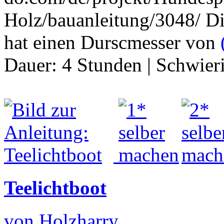
Holz/bauanleitung/3048/ Die
hat einen Durscmesser von
Dauer:
4 Stunden
|
Schwier
Teelichtboot
von Holzharry