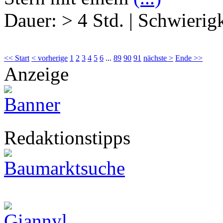
Dauer:
> 4 Std.
|
Schwierigk
<< Start
< vorherige
1
2
3
4
5
6
...
89
90
91
nächste >
Ende >>
Anzeige
Redaktionstipps