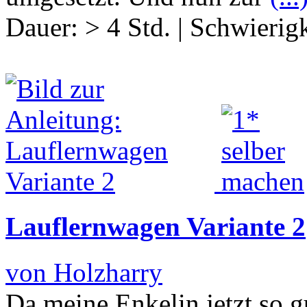
Dauer:
> 4 Std.
|
Schwierigk
Lauflernwagen Variante 2
von Holzharry
Da meine Enkelin jetzt so g