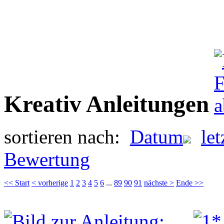
Kreativ Anleitungen
sortieren nach:
Datum
le
Bewertung
<< Start
< vorherige
1
2
3
4
5
6
...
89
90
91
nächste >
Ende >>