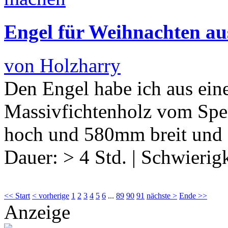
Engel für Weihnachten au
von Holzharry
Den Engel habe ich aus eine
Massivfichtenholz vom Spe
hoch und 580mm breit und
Dauer:
> 4 Std.
|
Schwierigk
<< Start
< vorherige
1
2
3
4
5
6
...
89
90
91
nächste >
Ende >>
Anzeige