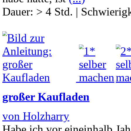
Dauer:
> 4 Std.
|
Schwierigk
großer Kaufladen
von Holzharry
Habe ich vor eineinhalb Ja