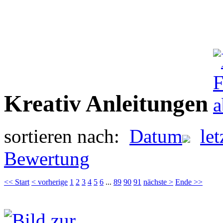
Kreativ Anleitungen
sortieren nach:
Datum
le
Bewertung
<< Start
< vorherige
1
2
3
4
5
6
...
89
90
91
nächste >
Ende >>