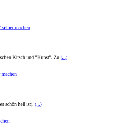
wischen Kitsch und "Kunst". Zu
(...)
s schön hell ist).
(...)