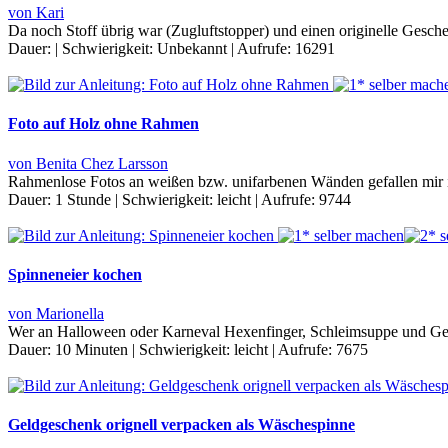
von Kari
Da noch Stoff übrig war (Zugluftstopper) und einen originelle Gesc
Dauer:
|
Schwierigkeit:
Unbekannt
|
Aufrufe:
16291
Foto auf Holz ohne Rahmen
von Benita Chez Larsson
Rahmenlose Fotos an weißen bzw. unifarbenen Wänden gefallen mir i
Dauer:
1 Stunde
|
Schwierigkeit:
leicht
|
Aufrufe:
9744
Spinneneier kochen
von Marionella
Wer an Halloween oder Karneval Hexenfinger, Schleimsuppe und Gehir
Dauer:
10 Minuten
|
Schwierigkeit:
leicht
|
Aufrufe:
7675
Geldgeschenk orignell verpacken als Wäschespinne