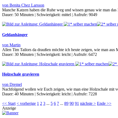
von Benita Chez Larsson
Manche Katzen haben die Ruhe weg und wissen genau wie man das Leb
Dauer:
50 Minuten
|
Schwierigkeit:
mittel
|
Aufrufe:
9049
Geldanhänger
von Martin
Allen Tim Tailors da draußen möchte ich heute zeigen, wie man aus M
Dauer:
30 Minuten
|
Schwierigkeit:
leicht
|
Aufrufe:
6472
Holzschale gravieren
von Dremel
Nachfolgend wollen wir Euch zeigen, wie man eine Holzschale mit ve
Dauer:
40 Minuten
|
Schwierigkeit:
leicht
|
Aufrufe:
7228
<< Start
< vorherige
1
2
3
...
5
6
7
...
89
90
91
nächste >
Ende >>
Anzeige