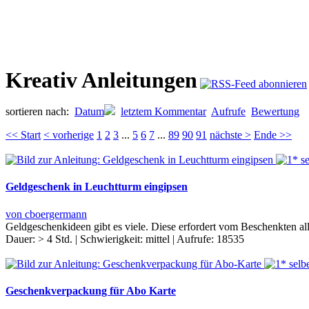
Kreativ Anleitungen
sortieren nach:
Datum
letztem Kommentar
Aufrufe
Bewertung
<< Start
< vorherige
1
2
3
...
5
6
7
...
89
90
91
nächste >
Ende >>
Geldgeschenk in Leuchtturm eingipsen
von cboergermann
Geldgeschenkideen gibt es viele. Diese erfordert vom Beschenkten all
Dauer:
> 4 Std.
|
Schwierigkeit:
mittel
|
Aufrufe:
18535
Geschenkverpackung für Abo Karte