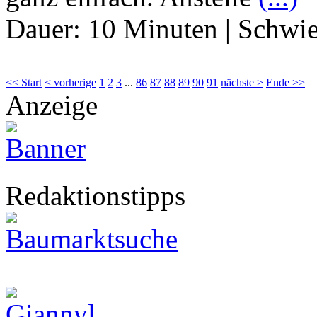
Dauer:
10 Minuten
|
Schwie
<< Start
< vorherige
1
2
3
...
86
87
88
89
90
91
nächste >
Ende >>
Anzeige
Redaktionstipps