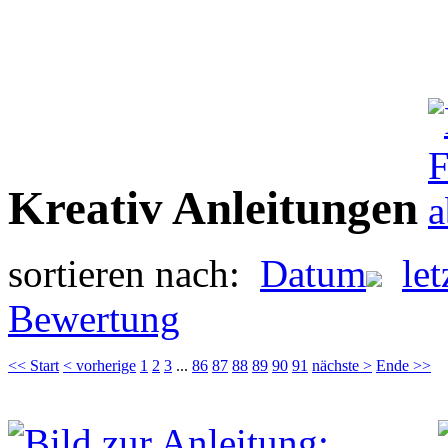
Kreativ Anleitungen
sortieren nach:
Datum
le
Bewertung
<< Start
< vorherige
1
2
3
...
86
87
88
89
90
91
nächste >
Ende >>