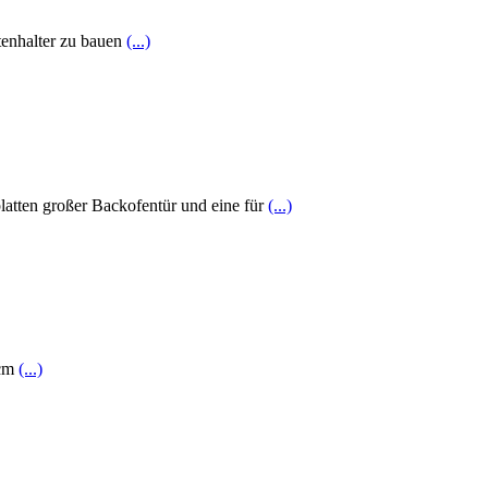
rtenhalter zu bauen
(...)
latten großer Backofentür und eine für
(...)
 cm
(...)