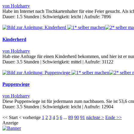
von Holzharry
Habe im Internet nach Tischkartenhalter für eine Feier gesucht. Als 
Dauer:
1.5 Stunden
|
Schwierigkeit:
leicht
|
Aufrufe:
7896
Kinderherd
von Holzharry
Hab eine Anfrage für einen Kinderherd bekommen, und hier ist er nun
Dauer:
3.5 Stunden
|
Schwierigkeit:
mittel
|
Aufrufe:
31122
Puppenwiege
von Holzharry
Diese Puppenwiege ist für jedermann zum nachbauen. Sie ist 53,6 cm
Dauer:
3.5 Stunden
|
Schwierigkeit:
leicht
|
Aufrufe:
12904
<< Start < vorherige
1
2
3
4
5
6
...
89
90
91
nächste >
Ende >>
Anzeige