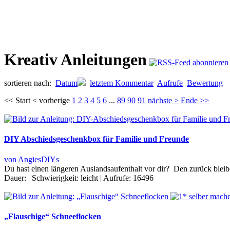
Kreativ Anleitungen
sortieren nach:
Datum
letztem Kommentar
Aufrufe
Bewertung
<< Start < vorherige
1
2
3
4
5
6
...
89
90
91
nächste >
Ende >>
DIY Abschiedsgeschenkbox für Familie und Freunde
von AngiesDIYs
Du hast einen längeren Auslandsaufenthalt vor dir? Den zurück ble
Dauer:
|
Schwierigkeit:
leicht
|
Aufrufe:
16496
„Flauschige“ Schneeflocken