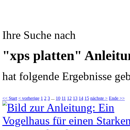
Ihre Suche nach
"xps platten" Anleit
hat folgende Ergebnisse geb
<< Start
< vorherige
1
2
3
...
10
11
12
13
14
15
nächste >
Ende >>