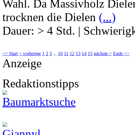
Wahl. Da Massivholz Dielen
trocknen die Dielen
(...)
Dauer:
> 4 Std.
|
Schwierigk
<< Start
< vorherige
1
2
3
...
10
11
12
13
14
15
nächste >
Ende >>
Anzeige
Redaktionstipps