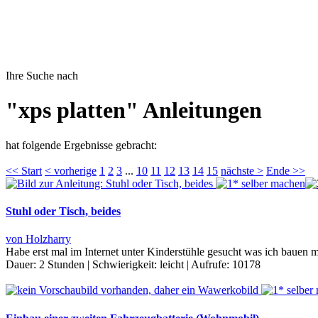
Ihre Suche nach
"xps platten" Anleitungen
hat folgende Ergebnisse gebracht:
<< Start
< vorherige
1
2
3
...
10
11
12
13
14
15
nächste >
Ende >>
Stuhl oder Tisch, beides
von Holzharry
Habe erst mal im Internet unter Kinderstühle gesucht was ich bauen m
Dauer:
2 Stunden
|
Schwierigkeit:
leicht
|
Aufrufe:
10178