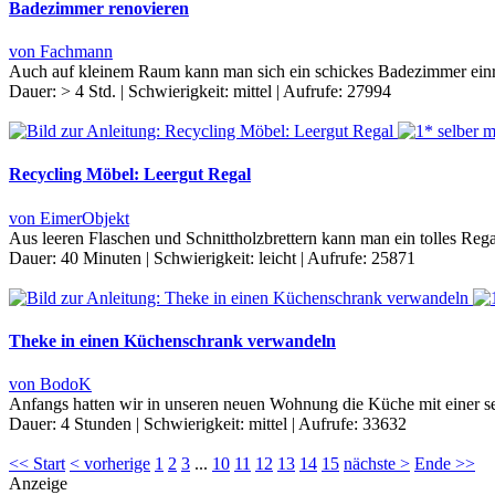
Badezimmer renovieren
von Fachmann
Auch auf kleinem Raum kann man sich ein schickes Badezimmer einr
Dauer:
> 4 Std.
|
Schwierigkeit:
mittel
|
Aufrufe:
27994
Recycling Möbel: Leergut Regal
von EimerObjekt
Aus leeren Flaschen und Schnittholzbrettern kann man ein tolles Rega
Dauer:
40 Minuten
|
Schwierigkeit:
leicht
|
Aufrufe:
25871
Theke in einen Küchenschrank verwandeln
von BodoK
Anfangs hatten wir in unseren neuen Wohnung die Küche mit einer selb
Dauer:
4 Stunden
|
Schwierigkeit:
mittel
|
Aufrufe:
33632
<< Start
< vorherige
1
2
3
...
10
11
12
13
14
15
nächste >
Ende >>
Anzeige