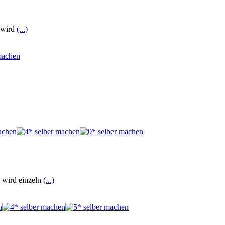
t wird
(...)
d wird einzeln
(...)