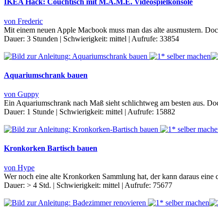
IKEA Hack: Couchtisch mit M.A.M.E. Videospielkonsole
von Frederic
Mit einem neuen Apple Macbook muss man das alte ausmustern. Doch d
Dauer:
3 Stunden
|
Schwierigkeit:
mittel
|
Aufrufe:
33854
Aquariumschrank bauen
von Guppy
Ein Aquariumschrank nach Maß sieht schlichtweg am besten aus. Doc
Dauer:
1 Stunde
|
Schwierigkeit:
mittel
|
Aufrufe:
15882
Kronkorken Bartisch bauen
von Hype
Wer noch eine alte Kronkorken Sammlung hat, der kann daraus eine
Dauer:
> 4 Std.
|
Schwierigkeit:
mittel
|
Aufrufe:
75677