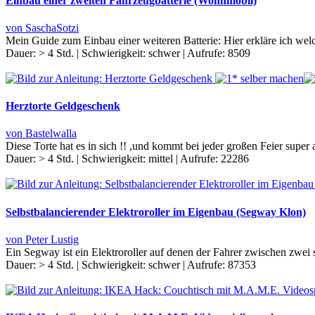
Einbau einer zweiten Fahrzeugbatterie (Wohnmobil)
von SaschaSotzi
Mein Guide zum Einbau einer weiteren Batterie: Hier erkläre ich welc
Dauer:
> 4 Std.
|
Schwierigkeit:
schwer
|
Aufrufe:
8509
Herztorte Geldgeschenk
von Bastelwalla
Diese Torte hat es in sich !! ,und kommt bei jeder großen Feier supe
Dauer:
> 4 Std.
|
Schwierigkeit:
mittel
|
Aufrufe:
22286
Selbstbalancierender Elektroroller im Eigenbau (Segway Klon)
von Peter Lustig
Ein Segway ist ein Elektroroller auf denen der Fahrer zwischen zwei s
Dauer:
> 4 Std.
|
Schwierigkeit:
schwer
|
Aufrufe:
87353