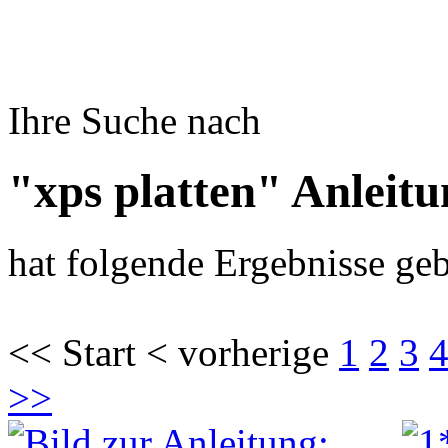
Ihre Suche nach
"xps platten" Anleit
hat folgende Ergebnisse geb
<< Start < vorherige
1
2
3
>>