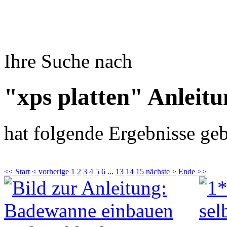
Ihre Suche nach
"xps platten" Anleit
hat folgende Ergebnisse geb
<< Start
< vorherige
1
2
3
4
5
6
...
13
14
15
nächste >
Ende >>