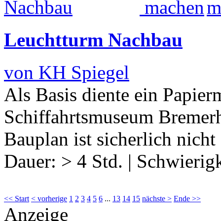
Leuchtturm Nachbau
von KH Spiegel
Als Basis diente ein Papie
Schiffahrtsmuseum Bremerh
Bauplan ist sicherlich nicht
Dauer:
> 4 Std.
|
Schwierigk
<< Start
< vorherige
1
2
3
4
5
6
...
13
14
15
nächste >
Ende >>
Anzeige