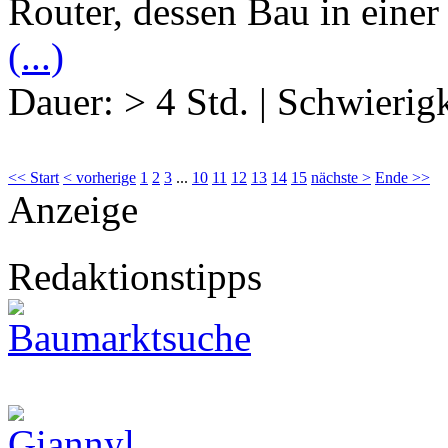
Router, dessen Bau in einer
(...)
Dauer:
> 4 Std.
|
Schwierigk
<< Start
< vorherige
1
2
3
...
10
11
12
13
14
15
nächste >
Ende >>
Anzeige
Redaktionstipps