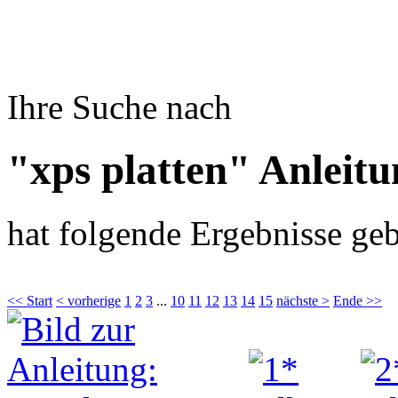
Ihre Suche nach
"xps platten" Anleit
hat folgende Ergebnisse geb
<< Start
< vorherige
1
2
3
...
10
11
12
13
14
15
nächste >
Ende >>