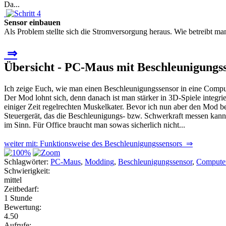
Da...
Sensor einbauen
Als Problem stellte sich die Stromversorgung heraus. Wie betreibt m
⇒
Übersicht - PC-Maus mit Beschleunigungs
Ich zeige Euch, wie man einen Beschleunigungssensor in eine Compu
Der Mod lohnt sich, denn danach ist man stärker in 3D-Spiele integr
einiger Zeit regelrechten Muskelkater. Bevor ich nun aber den Mod bes
Steuergerät, das die Beschleunigungs- bzw. Schwerkraft messen kann -
im Sinn. Für Office braucht man sowas sicherlich nicht...
weiter mit: Funktionsweise des Beschleunigungssensors ⇒
Schlagwörter:
PC-Maus
,
Modding
,
Beschleunigungssensor
,
Computer
Schwierigkeit:
mittel
Zeitbedarf:
1 Stunde
Bewertung:
4.50
Aufrufe: