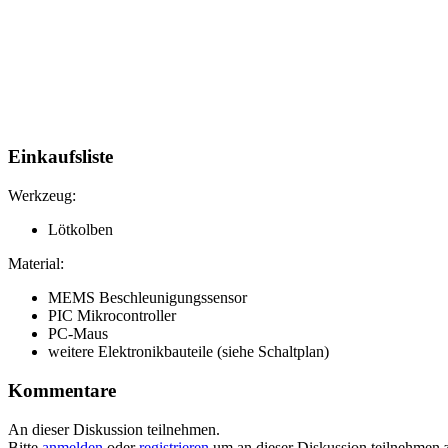
Einkaufsliste
Werkzeug:
Lötkolben
Material:
MEMS Beschleunigungssensor
PIC Mikrocontroller
PC-Maus
weitere Elektronikbauteile (siehe Schaltplan)
Kommentare
An dieser Diskussion teilnehmen.
Bitte
anmelden
oder
registrieren
um an dieser Diskussion teilnehmen 