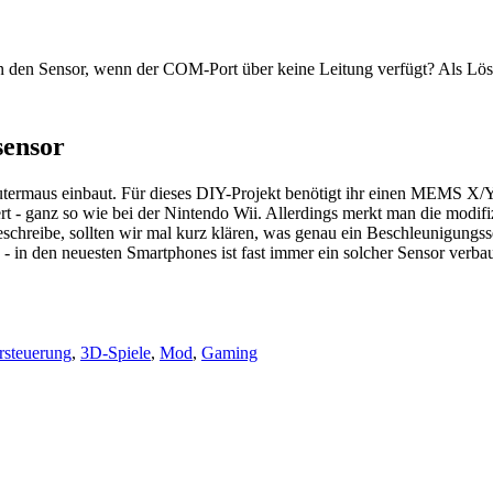
an den Sensor, wenn der COM-Port über keine Leitung verfügt? Als Lösu
sensor
termaus einbaut. Für dieses DIY-Projekt benötigt ihr einen MEMS X/Y
iert - ganz so wie bei der Nintendo Wii. Allerdings merkt man die mod
chreibe, sollten wir mal kurz klären, was genau ein Beschleunigungssens
 in den neuesten Smartphones ist fast immer ein solcher Sensor verbau
steuerung
,
3D-Spiele
,
Mod
,
Gaming