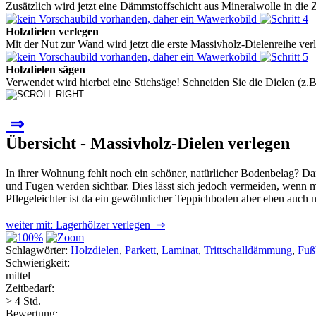
Zusätzlich wird jetzt eine Dämmstoffschicht aus Mineralwolle in die 
Holzdielen verlegen
Mit der Nut zur Wand wird jetzt die erste Massivholz-Dielenreihe ver
Holzdielen sägen
Verwendet wird hierbei eine Stichsäge! Schneiden Sie die Dielen (z.B
⇒
Übersicht - Massivholz-Dielen verlegen
In ihrer Wohnung fehlt noch ein schöner, natürlicher Bodenbelag? D
und Fugen werden sichtbar. Dies lässt sich jedoch vermeiden, wenn 
Pflegeleichter ist da ein gewöhnlicher Teppichboden aber eben auch 
weiter mit: Lagerhölzer verlegen ⇒
Schlagwörter:
Holzdielen
,
Parkett
,
Laminat
,
Trittschalldämmung
,
Fuß
Schwierigkeit:
mittel
Zeitbedarf:
> 4 Std.
Bewertung: