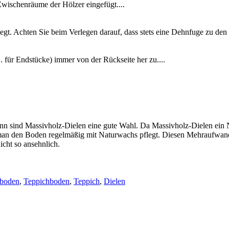
Zwischenräume der Hölzer eingefügt....
legt. Achten Sie beim Verlegen darauf, dass stets eine Dehnfuge zu de
. für Endstücke) immer von der Rückseite her zu....
ann sind Massivholz-Dielen eine gute Wahl. Da Massivholz-Dielen ein 
man den Boden regelmäßig mit Naturwachs pflegt. Diesen Mehraufwand s
nicht so ansehnlich.
boden
,
Teppichboden
,
Teppich
,
Dielen