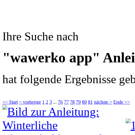
Ihre Suche nach
"wawerko app" Anle
hat folgende Ergebnisse geb
<< Start
< vorherige
1
2
3
...
76
77
78
79
80
81
nächste >
Ende >>