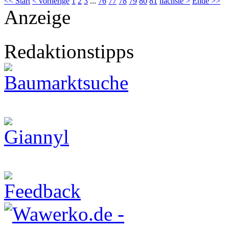
<< Start
< vorherige
1
2
3
...
76
77
78
79
80
81
nächste >
Ende >>
Anzeige
Redaktionstipps