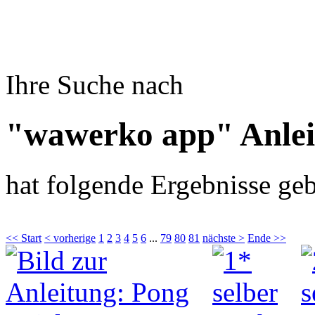
Ihre Suche nach
"wawerko app" Anle
hat folgende Ergebnisse geb
<< Start
< vorherige
1
2
3
4
5
6
...
79
80
81
nächste >
Ende >>