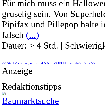
Für mich muss ein Hallowe
gruselig sein. Von Superh
Pipifax und Pillepop halte i
falsch
(...)
Dauer:
> 4 Std.
|
Schwierigk
<< Start
< vorherige
1
2
3
4
5
6
...
79
80
81
nächste >
Ende >>
Anzeige
Redaktionstipps