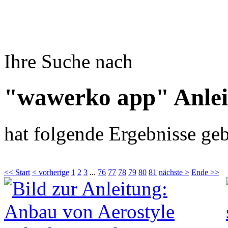
Ihre Suche nach
"wawerko app" Anle
hat folgende Ergebnisse geb
<< Start
< vorherige
1
2
3
...
76
77
78
79
80
81
nächste >
Ende >>