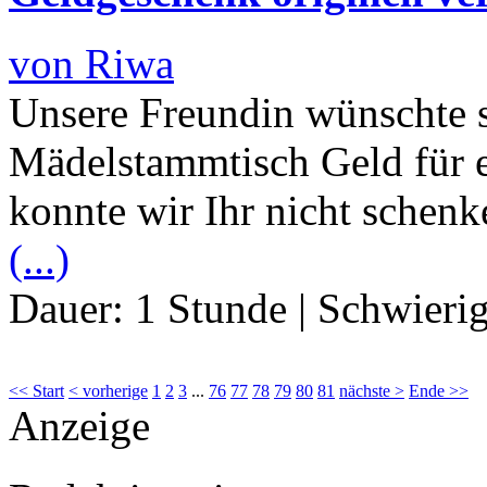
von Riwa
Unsere Freundin wünschte 
Mädelstammtisch Geld für 
konnte wir Ihr nicht schenk
(...)
Dauer:
1 Stunde
|
Schwierig
<< Start
< vorherige
1
2
3
...
76
77
78
79
80
81
nächste >
Ende >>
Anzeige