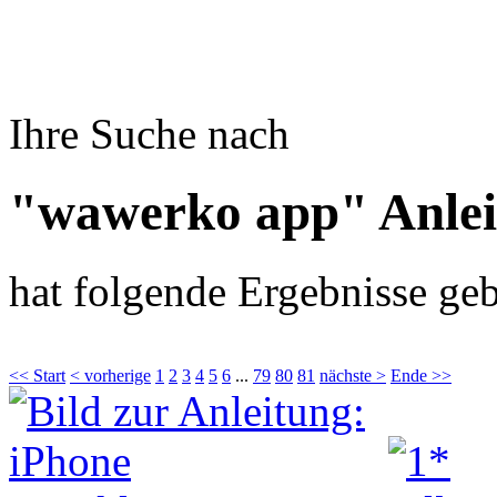
Ihre Suche nach
"wawerko app" Anle
hat folgende Ergebnisse geb
<< Start
< vorherige
1
2
3
4
5
6
...
79
80
81
nächste >
Ende >>