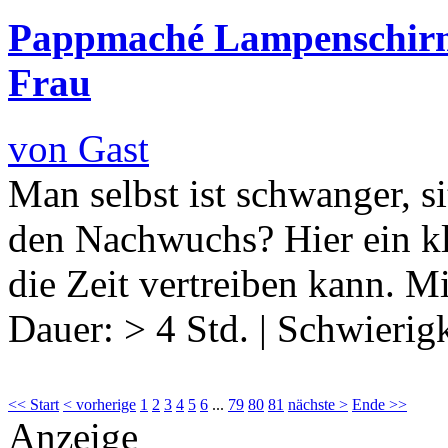
Pappmaché Lampenschirm
Frau
von Gast
Man selbst ist schwanger, s
den Nachwuchs? Hier ein kl
die Zeit vertreiben kann.
Dauer:
> 4 Std.
|
Schwierigk
<< Start
< vorherige
1
2
3
4
5
6
...
79
80
81
nächste >
Ende >>
Anzeige