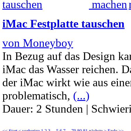
iMac Festplatte tauschen
von Moneyboy
In Bezug auf das Design k
iMac das Wasser reichen. Da
der iMac wirkt wie aus ein
problematisch,
(...)
Dauer:
2 Stunden
|
Schwier
<< Start
< vorherige
1
2
3
...
5
6
7
...
79
80
81
nächste >
Ende >>