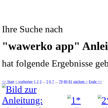
Ihre Suche nach
"wawerko app" Anle
hat folgende Ergebnisse geb
<< Start
< vorherige
1
2
3
...
5
6
7
...
79
80
81
nächste >
Ende >>