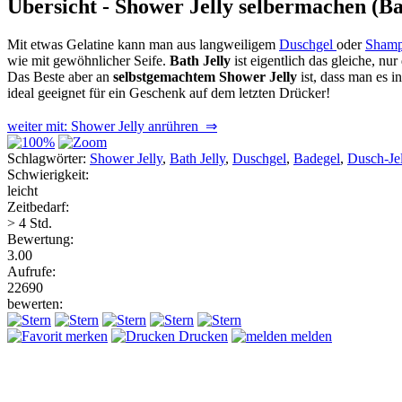
Übersicht - Shower Jelly selbermachen (Ba
Mit etwas Gelatine kann man aus langweiligem
Duschgel
oder
Sham
wie mit gewöhnlicher Seife.
Bath Jelly
ist eigentlich das gleiche, n
Das Beste aber an
selbstgemachtem Shower Jelly
ist, dass man es 
ideal geeignet für ein Geschenk auf dem letzten Drücker!
weiter mit: Shower Jelly anrühren ⇒
Schlagwörter:
Shower Jelly
,
Bath Jelly
,
Duschgel
,
Badegel
,
Dusch-Jel
Schwierigkeit:
leicht
Zeitbedarf:
> 4 Std.
Bewertung:
3.00
Aufrufe:
22690
bewerten:
merken
Drucken
melden