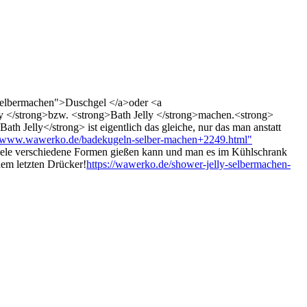
selbermachen">Duschgel </a>oder <a
</strong>bzw. <strong>Bath Jelly </strong>machen.<strong>
th Jelly</strong> ist eigentlich das gleiche, nur das man anstatt
www.wawerko.de/badekugeln-selber-machen+2249.html"
viele verschiedene Formen gießen kann und man es im Kühlschrank
dem letzten Drücker!
https://wawerko.de/shower-jelly-selbermachen-