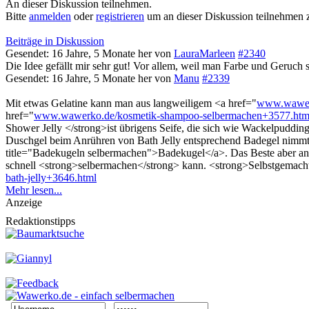
An dieser Diskussion teilnehmen.
Bitte
anmelden
oder
registrieren
um an dieser Diskussion teilnehmen 
Beiträge in Diskussion
Gesendet: 16 Jahre, 5 Monate her
von
LauraMarleen
#2340
Die Idee gefällt mir sehr gut! Vor allem, weil man Farbe und Geruch 
Gesendet: 16 Jahre, 5 Monate her
von
Manu
#2339
Mit etwas Gelatine kann man aus langweiligem <a href="
www.wawerk
href="
www.wawerko.de/kosmetik-shampoo-selbermachen+3577.htm
Shower Jelly </strong>ist übrigens Seife, die sich wie Wackelpudding 
Duschgel beim Anrühren von Bath Jelly entsprechend Badegel nimmt. 
title="Badekugeln selbermachen">Badekugel</a>. Das Beste aber an 
schnell <strong>selbermachen</strong> kann. <strong>Selbstgemachtes
bath-jelly+3646.html
Mehr lesen...
Anzeige
Redaktionstipps