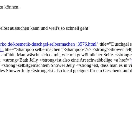
zu können.
selbst aussuchen kann und weil's so schnell geht
o.de/kosmetik-duschgel-selbermachen+3576.html"
title="Duschgel 
l"
title="Shampoo selbermachen">Shampoo</a> <strong>Shower Jelly 
anfühlt. Man wäscht sich damit, wie mit gewöhnlicher Seife. <strong>Ba
<strong>Bath Jelly </strong>ist also eine Art schwabbelige <a href="
<strong>selbstgemachtem Shower Jelly </strong>ist, dass man es in 
 Shower Jelly </strong>ist also ideal geeignet für ein Geschenk auf 