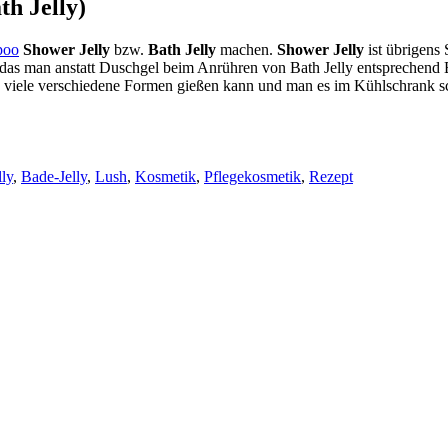
th Jelly)
poo
Shower Jelly
bzw.
Bath Jelly
machen.
Shower Jelly
ist übrigens
ur das man anstatt Duschgel beim Anrühren von Bath Jelly entsprechen
in viele verschiedene Formen gießen kann und man es im Kühlschrank s
ly
,
Bade-Jelly
,
Lush
,
Kosmetik
,
Pflegekosmetik
,
Rezept