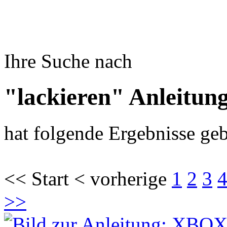
Ihre Suche nach
"lackieren" Anleitun
hat folgende Ergebnisse geb
<< Start < vorherige
1
2
3
>>