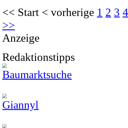
<< Start < vorherige
1
2
3
>>
Anzeige
Redaktionstipps