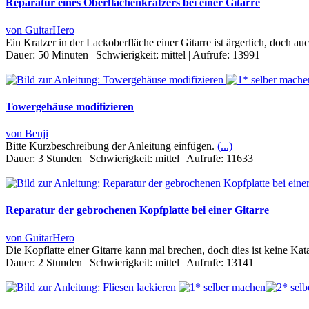
Reparatur eines Oberflächenkratzers bei einer Gitarre
von GuitarHero
Ein Kratzer in der Lackoberfläche einer Gitarre ist ärgerlich, doch au
Dauer:
50 Minuten
|
Schwierigkeit:
mittel
|
Aufrufe:
13991
Towergehäuse modifizieren
von Benji
Bitte Kurzbeschreibung der Anleitung einfügen.
(...)
Dauer:
3 Stunden
|
Schwierigkeit:
mittel
|
Aufrufe:
11633
Reparatur der gebrochenen Kopfplatte bei einer Gitarre
von GuitarHero
Die Kopflatte einer Gitarre kann mal brechen, doch dies ist keine Kat
Dauer:
2 Stunden
|
Schwierigkeit:
mittel
|
Aufrufe:
13141