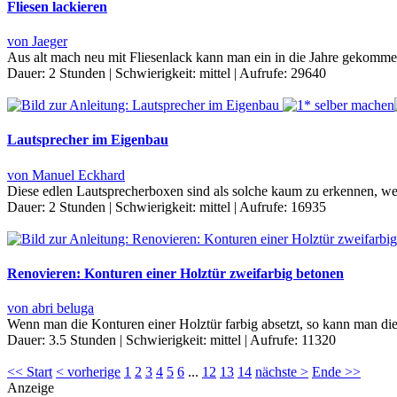
Fliesen lackieren
von Jaeger
Aus alt mach neu mit Fliesenlack kann man ein in die Jahre gekom
Dauer:
2 Stunden
|
Schwierigkeit:
mittel
|
Aufrufe:
29640
Lautsprecher im Eigenbau
von Manuel Eckhard
Diese edlen Lautsprecherboxen sind als solche kaum zu erkennen, weil 
Dauer:
2 Stunden
|
Schwierigkeit:
mittel
|
Aufrufe:
16935
Renovieren: Konturen einer Holztür zweifarbig betonen
von abri beluga
Wenn man die Konturen einer Holztür farbig absetzt, so kann man di
Dauer:
3.5 Stunden
|
Schwierigkeit:
mittel
|
Aufrufe:
11320
<< Start
< vorherige
1
2
3
4
5
6
...
12
13
14
nächste >
Ende >>
Anzeige