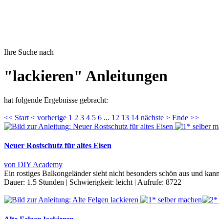
Ihre Suche nach
"lackieren" Anleitungen
hat folgende Ergebnisse gebracht:
<< Start
< vorherige
1
2
3
4
5
6
...
12
13
14
nächste >
Ende >>
Neuer Rostschutz für altes Eisen
von DIY Academy
Ein rostiges Balkongeländer sieht nicht besonders schön aus und kann
Dauer:
1.5 Stunden
|
Schwierigkeit:
leicht
|
Aufrufe:
8722