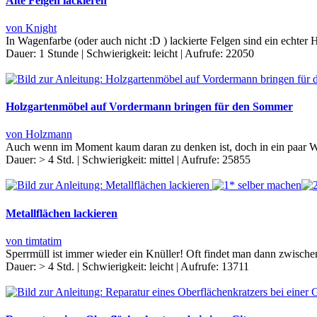
Alte Felgen lackieren
von Knight
In Wagenfarbe (oder auch nicht :D ) lackierte Felgen sind ein echter
Dauer:
1 Stunde
|
Schwierigkeit:
leicht
|
Aufrufe:
22050
Holzgartenmöbel auf Vordermann bringen für den Sommer
von Holzmann
Auch wenn im Moment kaum daran zu denken ist, doch in ein paar Woc
Dauer:
> 4 Std.
|
Schwierigkeit:
mittel
|
Aufrufe:
25855
Metallflächen lackieren
von timtatim
Sperrmüll ist immer wieder ein Knüller! Oft findet man dann zwisch
Dauer:
> 4 Std.
|
Schwierigkeit:
leicht
|
Aufrufe:
13711