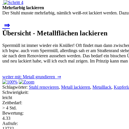
Mehrfarbig lackieren
Der Stuhl musste mehrfarbig, nämlich weiß-rot lackiert werden. Dazu
⇒
Übersicht - Metallflächen lackieren
Sperrmüll ist immer wieder ein Knüller! Oft findet man dann zwisch
ich bspw. auch vom Sperrmüll, allerdings sah er am Straßenrand stehen
sie nach dem Renovieren aussehen werden. Das bedarf ein bisschen Übu
und neu lackiert habe, will ich euch mal zeigen. Im Prinzip kann man
weiter mit: Metall grundieren ⇒
Schlagwörter:
Stuhl renovieren
,
Metall lackieren
,
Metalllack
,
Kupferl
Schwierigkeit:
leicht
Zeitbedarf:
> 4 Std.
Bewertung:
4.33
Aufrufe:
13732