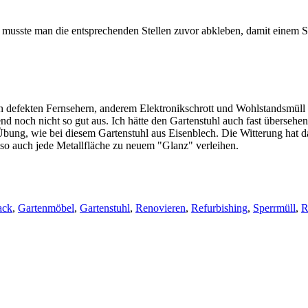
 musste man die entsprechenden Stellen zuvor abkleben, damit einem Sp
en defekten Fernsehern, anderem Elektronikschrott und Wohlstandsmüll
d noch nicht so gut aus. Ich hätte den Gartenstuhl auch fast übersehen
ng, wie bei diesem Gartenstuhl aus Eisenblech. Die Witterung hat dazu 
 so auch jede Metallfläche zu neuem "Glanz" verleihen.
ack
,
Gartenmöbel
,
Gartenstuhl
,
Renovieren
,
Refurbishing
,
Sperrmüll
,
R