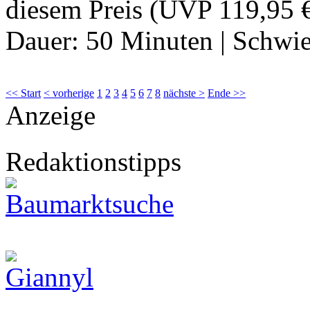
diesem Preis (UVP 119,95 €
Dauer:
50 Minuten
|
Schwie
<< Start
< vorherige
1
2
3
4
5
6
7
8
nächste >
Ende >>
Anzeige
Redaktionstipps