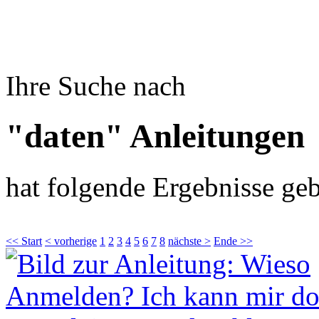
Ihre Suche nach
"daten" Anleitungen
hat folgende Ergebnisse geb
<< Start
< vorherige
1
2
3
4
5
6
7
8
nächste >
Ende >>