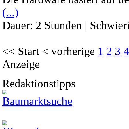
(...)
Dauer:
2 Stunden
|
Schwier
<< Start < vorherige
1
2
3
Anzeige
Redaktionstipps