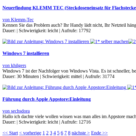
Neuerfindung KLEMM TEC (Steckdoseneinsatz für Flachstecker 
von Klemm-Tec
Kennen Sie das Problem auch? Ihr Handy lädt nicht, Ihr Netzteil hängt
Dauer:
|
Schwierigkeit:
leicht
|
Aufrufe:
17792
Windows 7 installieren
von khilgers
Windows 7 ist der Nachfolger von Windows Vista. Es ist schneller, be
Dauer:
30 Minuten
|
Schwierigkeit:
mittel
|
Aufrufe:
31774
Führung durch Apple Appstore:Einleitung
von sechsdora
Hallo ich dachte viele wollen wissen was man alles im Appstore mac
Dauer:
|
Schwierigkeit:
leicht
|
Aufrufe:
12716
<< Start
< vorherige
1
2
3
4
5
6
7
8
nächste >
Ende >>