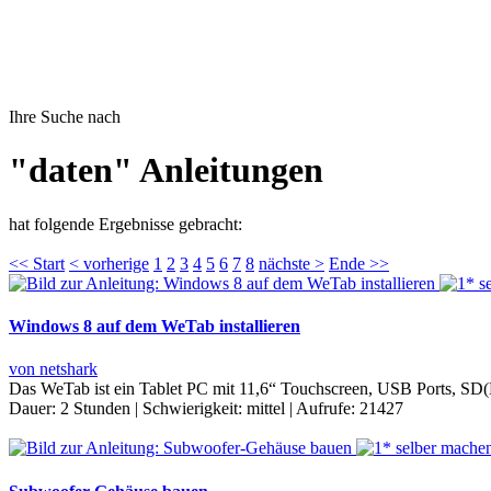
Ihre Suche nach
"daten" Anleitungen
hat folgende Ergebnisse gebracht:
<< Start
< vorherige
1
2
3
4
5
6
7
8
nächste >
Ende >>
Windows 8 auf dem WeTab installieren
von netshark
Das WeTab ist ein Tablet PC mit 11,6“ Touchscreen, USB Ports, SD
Dauer:
2 Stunden
|
Schwierigkeit:
mittel
|
Aufrufe:
21427