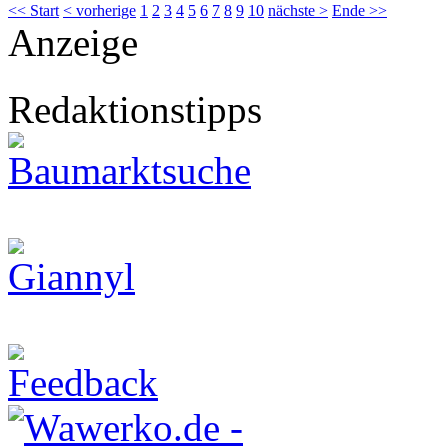
<< Start
< vorherige
1
2
3
4
5
6
7
8
9
10
nächste >
Ende >>
Anzeige
Redaktionstipps