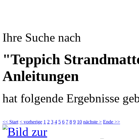
Ihre Suche nach
"Teppich Strandmatt
Anleitungen
hat folgende Ergebnisse geb
<< Start
< vorherige
1
2
3
4
5
6
7
8
9
10
nächste >
Ende >>