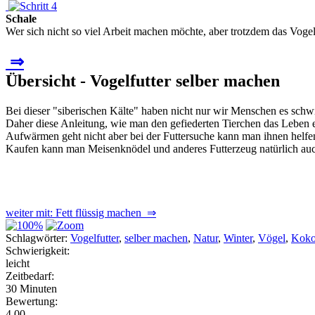
Schale
Wer sich nicht so viel Arbeit machen möchte, aber trotzdem das Vogelf
⇒
Übersicht - Vogelfutter selber machen
Bei dieser "siberischen Kälte" haben nicht nur wir Menschen es schw
Daher diese Anleitung, wie man den gefiederten Tierchen das Leben e
Aufwärmen geht nicht aber bei der Futtersuche kann man ihnen helfe
Kaufen kann man Meisenknödel und anderes Futterzeug natürlich auc
weiter mit: Fett flüssig machen ⇒
Schlagwörter:
Vogelfutter
,
selber machen
,
Natur
,
Winter
,
Vögel
,
Koko
Schwierigkeit:
leicht
Zeitbedarf:
30 Minuten
Bewertung:
4.00