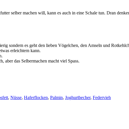
utter selber machen will, kann es auch in eine Schale tun. Dran denken,
ierig sondern es geht den lieben Vögelchen, den Amseln und Rotkehlch
twas erleichtern kann.
n.
h, aber das Selbermachen macht viel Spass.
sfett
,
Nüsse
,
Haferflocken
,
Palmin
,
Joghurtbecher
,
Federvieh