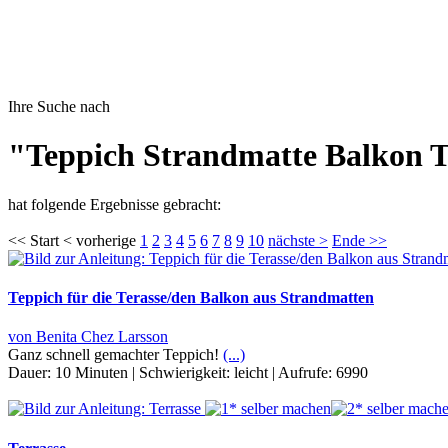
Ihre Suche nach
"Teppich Strandmatte Balkon T
hat folgende Ergebnisse gebracht:
<< Start < vorherige
1
2
3
4
5
6
7
8
9
10
nächste >
Ende >>
Teppich für die Terasse/den Balkon aus Strandmatten
von Benita Chez Larsson
Ganz schnell gemachter Teppich!
(...)
Dauer:
10 Minuten
|
Schwierigkeit:
leicht
|
Aufrufe:
6990