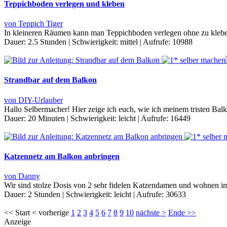
Teppichboden verlegen und kleben
von Teppich Tiger
In kleineren Räumen kann man Teppichboden verlegen ohne zu kleben.
Dauer:
2.5 Stunden
|
Schwierigkeit:
mittel
|
Aufrufe:
10988
Strandbar auf dem Balkon
von DIY-Urlauber
Hallo Selbermacher! Hier zeige ich euch, wie ich meinem tristen Balk
Dauer:
20 Minuten
|
Schwierigkeit:
leicht
|
Aufrufe:
16449
Katzennetz am Balkon anbringen
von Danny
Wir sind stolze Dosis von 2 sehr fidelen Katzendamen und wohnen i
Dauer:
2 Stunden
|
Schwierigkeit:
leicht
|
Aufrufe:
30633
<< Start < vorherige
1
2
3
4
5
6
7
8
9
10
nächste >
Ende >>
Anzeige