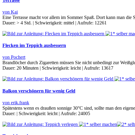
Terrasse
von Kai
Eine Terrasse macht vor allem im Sommer Spaß. Dort kann man die Son
Dauer:
> 4 Std.
|
Schwierigkeit:
mittel
|
Aufrufe:
12261
Flecken im Teppich ausbessern
von Pochert
Brandlöcher durch Zigaretten müssen Sie nicht unbedingt zur Weißglu
Dauer:
20 Minuten
|
Schwierigkeit:
leicht
|
Aufrufe:
13617
Balkon verschönern für wenig Geld
von erik.frank
Spätestens wenn es draußen sonnige 30°C sind, sollte man den eigen
Dauer:
|
Schwierigkeit:
leicht
|
Aufrufe:
24005