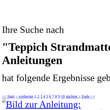
Ihre Suche nach
"Teppich Strandmatt
Anleitungen
hat folgende Ergebnisse geb
<< Start
< vorherige
1
2
3
4
5
6
7
8
9
10
nächste >
Ende >>