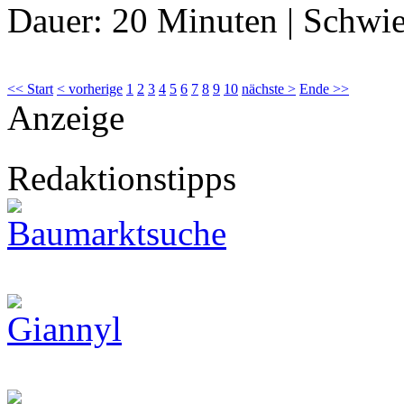
Dauer:
20 Minuten
|
Schwie
<< Start
< vorherige
1
2
3
4
5
6
7
8
9
10
nächste >
Ende >>
Anzeige
Redaktionstipps