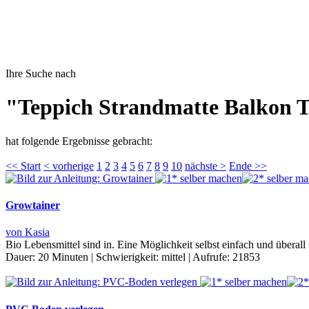
Ihre Suche nach
"Teppich Strandmatte Balkon T
hat folgende Ergebnisse gebracht:
<< Start
< vorherige
1
2
3
4
5
6
7
8
9
10
nächste >
Ende >>
Growtainer
von Kasia
Bio Lebensmittel sind in. Eine Möglichkeit selbst einfach und übera
Dauer:
20 Minuten
|
Schwierigkeit:
mittel
|
Aufrufe:
21853