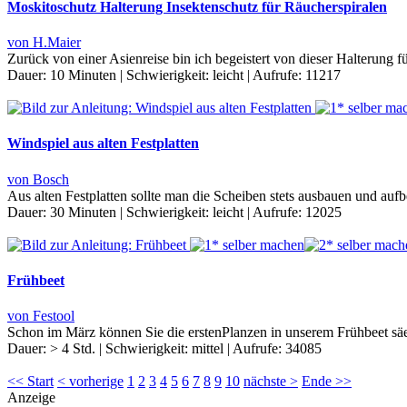
Moskitoschutz Halterung Insektenschutz für Räucherspiralen
von H.Maier
Zurück von einer Asienreise bin ich begeistert von dieser Halterung 
Dauer:
10 Minuten
|
Schwierigkeit:
leicht
|
Aufrufe:
11217
Windspiel aus alten Festplatten
von Bosch
Aus alten Festplatten sollte man die Scheiben stets ausbauen und a
Dauer:
30 Minuten
|
Schwierigkeit:
leicht
|
Aufrufe:
12025
Frühbeet
von Festool
Schon im März können Sie die erstenPlanzen in unserem Frühbeet säe
Dauer:
> 4 Std.
|
Schwierigkeit:
mittel
|
Aufrufe:
34085
<< Start
< vorherige
1
2
3
4
5
6
7
8
9
10
nächste >
Ende >>
Anzeige