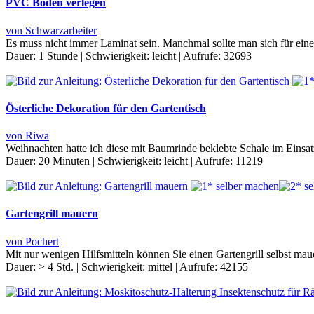
PVC Boden verlegen
von Schwarzarbeiter
Es muss nicht immer Laminat sein. Manchmal sollte man sich für ein
Dauer:
1 Stunde
|
Schwierigkeit:
leicht
|
Aufrufe:
32693
Österliche Dekoration für den Gartentisch
von Riwa
Weihnachten hatte ich diese mit Baumrinde beklebte Schale im Einsat
Dauer:
20 Minuten
|
Schwierigkeit:
leicht
|
Aufrufe:
11219
Gartengrill mauern
von Pochert
Mit nur wenigen Hilfsmitteln können Sie einen Gartengrill selbst m
Dauer:
> 4 Std.
|
Schwierigkeit:
mittel
|
Aufrufe:
42155