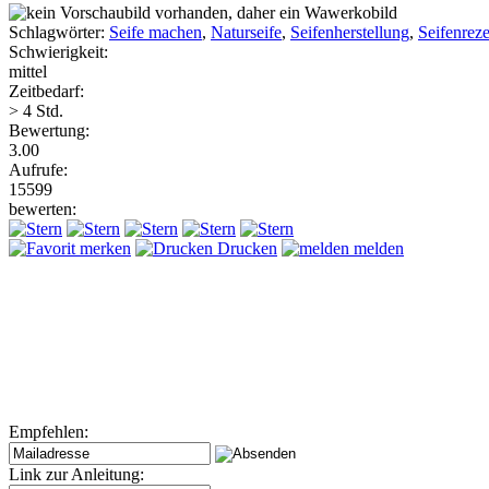
Schlagwörter:
Seife machen
,
Naturseife
,
Seifenherstellung
,
Seifenreze
Schwierigkeit:
mittel
Zeitbedarf:
> 4 Std.
Bewertung:
3.00
Aufrufe:
15599
bewerten:
merken
Drucken
melden
Empfehlen:
Link zur Anleitung: