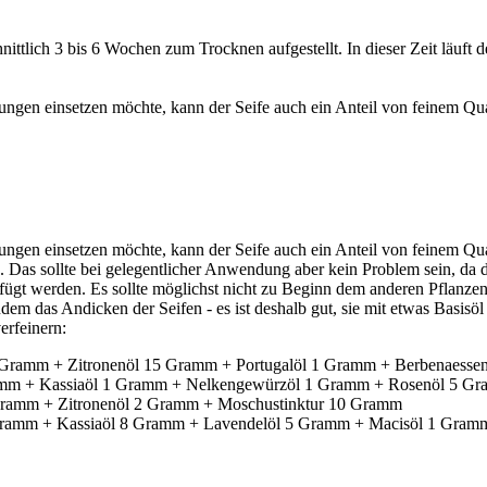
ittlich 3 bis 6 Wochen zum Trocknen aufgestellt. In dieser Zeit läuft d
ungen einsetzen möchte, kann der Seife auch ein Anteil von feinem Q
ungen einsetzen möchte, kann der Seife auch ein Anteil von feinem Q
en. Das sollte bei gelegentlicher Anwendung aber kein Problem sein, da
gt werden. Es sollte möglichst nicht zu Beginn dem anderen Pflanzenö
dem das Andicken der Seifen - es ist deshalb gut, sie mit etwas Basisö
erfeinern:
5 g Gramm + Zitronenöl 15 Gramm + Portugalöl 1 Gramm + Berbenaess
 Gramm + Kassiaöl 1 Gramm + Nelkengewürzöl 1 Gramm + Rosenöl 5 G
5 Gramm + Zitronenöl 2 Gramm + Moschustinktur 10 Gramm
12 Gramm + Kassiaöl 8 Gramm + Lavendelöl 5 Gramm + Macisöl 1 Gra