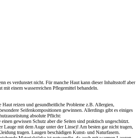
nn es verdunstet nicht. Für manche Haut kann dieser Inhaltsstoff aber
t mit einem wasserreichen Pflegemittel behandeln.
ie Haut reizen und gesundheitliche Probleme z.B. Allergien,
n besondere Seifenkompositionen gewinnen. Allerdings gibt es einiges
utzausrüstung absolute Pflicht:
e einen gewissen Schutz aber die Seiten sind praktisch ungeschützt.
r Lauge mit dem Auge unter der Linse)! Am besten gar nicht tragen,
 Kleidung tragen. Laugen beschädigen Kunst- und Naturfasern.
eichende Materialstärke ist notwendig, da auch mit warmen Laugen