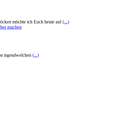
blöcken möchte ich Euch heute auf
(...)
 von irgendwelchen
(...)