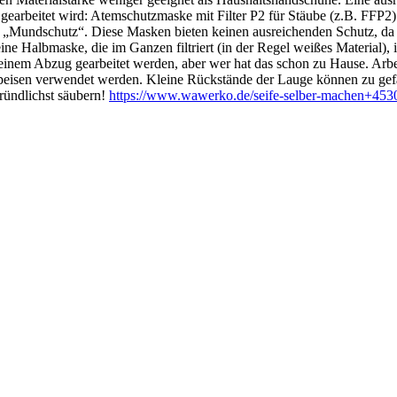
rbeitet wird: Atemschutzmaske mit Filter P2 für Stäube (z.B. FFP2) t
Mundschutz“. Diese Masken bieten keinen ausreichenden Schutz, da sie 
e Halbmaske, die im Ganzen filtriert (in der Regel weißes Material), 
 einem Abzug gearbeitet werden, aber wer hat das schon zu Hause. Arbeit
peisen verwendet werden. Kleine Rückstände der Lauge können zu gefä
gründlichst säubern!
https://www.wawerko.de/seife-selber-machen+453