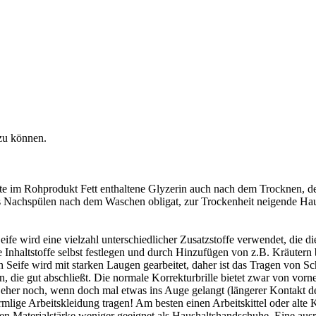
zu können.
amte im Rohprodukt Fett enthaltene Glyzerin auch nach dem Trocknen, de
hes Nachspülen nach dem Waschen obligat, zur Trockenheit neigende Hau
Seife wird eine vielzahl unterschiedlicher Zusatzstoffe verwendet, die d
ie Inhaltstoffe selbst festlegen und durch Hinzufügen von z.B. Kräuter
Seife wird mit starken Laugen gearbeitet, daher ist das Tragen von Sch
en, die gut abschließt. Die normale Korrekturbrille bietet zwar von vorn
eher noch, wenn doch mal etwas ins Auge gelangt (längerer Kontakt de
mlige Arbeitskleidung tragen! Am besten einen Arbeitskittel oder alte
Materialstärke weniger geeignet als Haushaltshandschuhe. Eine ausr