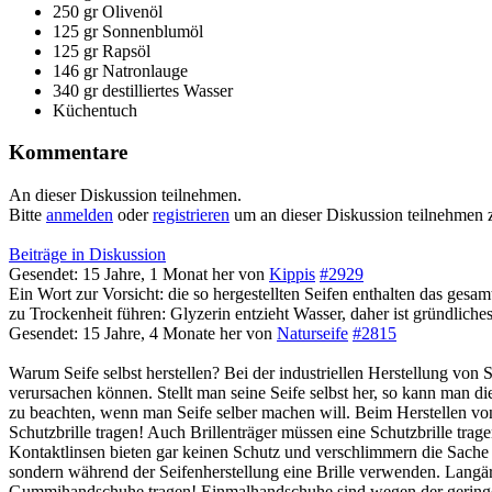
250 gr Olivenöl
125 gr Sonnenblumöl
125 gr Rapsöl
146 gr Natronlauge
340 gr destilliertes Wasser
Küchentuch
Kommentare
An dieser Diskussion teilnehmen.
Bitte
anmelden
oder
registrieren
um an dieser Diskussion teilnehmen 
Beiträge in Diskussion
Gesendet: 15 Jahre, 1 Monat her
von
Kippis
#2929
Ein Wort zur Vorsicht: die so hergestellten Seifen enthalten das ges
zu Trockenheit führen: Glyzerin entzieht Wasser, daher ist gründlic
Gesendet: 15 Jahre, 4 Monate her
von
Naturseife
#2815
Warum Seife selbst herstellen? Bei der industriellen Herstellung von 
verursachen können. Stellt man seine Seife selbst her, so kann man d
zu beachten, wenn man Seife selber machen will. Beim Herstellen von 
Schutzbrille tragen! Auch Brillenträger müssen eine Schutzbrille trag
Kontaktlinsen bieten gar keinen Schutz und verschlimmern die Sache 
sondern während der Seifenherstellung eine Brille verwenden. Langär
Gummihandschuhe tragen! Einmalhandschuhe sind wegen der geringen 