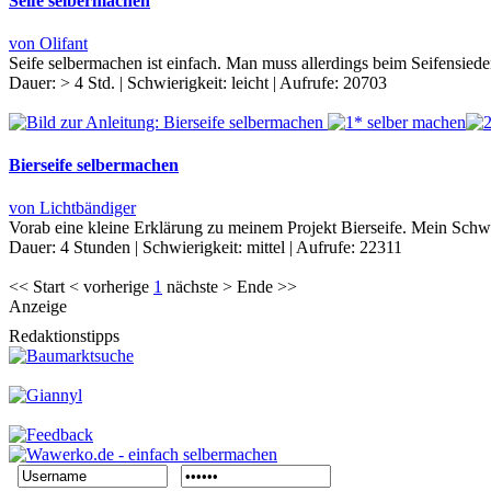
Seife selbermachen
von Olifant
Seife selbermachen ist einfach. Man muss allerdings beim Seifensie
Dauer:
> 4 Std.
|
Schwierigkeit:
leicht
|
Aufrufe:
20703
Bierseife selbermachen
von Lichtbändiger
Vorab eine kleine Erklärung zu meinem Projekt Bierseife. Mein Schwa
Dauer:
4 Stunden
|
Schwierigkeit:
mittel
|
Aufrufe:
22311
<< Start < vorherige
1
nächste > Ende >>
Anzeige
Redaktionstipps