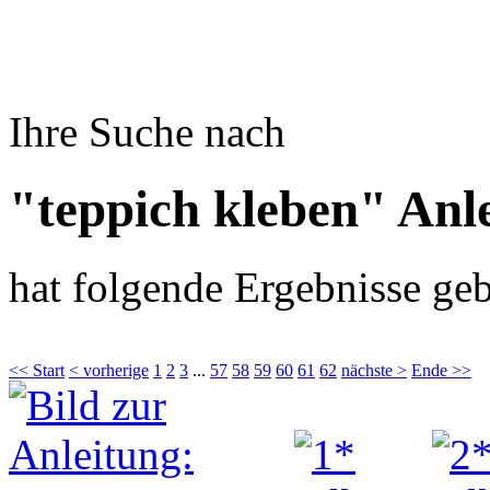
Ihre Suche nach
"teppich kleben" Anl
hat folgende Ergebnisse geb
<< Start
< vorherige
1
2
3
...
57
58
59
60
61
62
nächste >
Ende >>