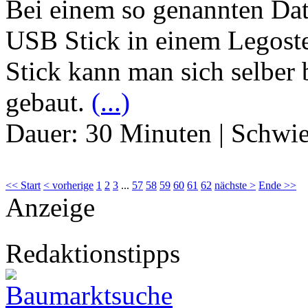
Bei einem so genannten Dat
USB Stick in einem Legost
Stick kann man sich selber 
gebaut.
(...)
Dauer:
30 Minuten
|
Schwie
<< Start
< vorherige
1
2
3
...
57
58
59
60
61
62
nächste >
Ende >>
Anzeige
Redaktionstipps