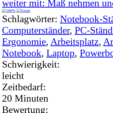
weiter mit: Maß nehmen u
Schlagwörter:
Notebook-St
Computerständer
,
PC-Ständ
Ergonomie
,
Arbeitsplatz
,
Ar
Notebook
,
Laptop
,
Powerb
Schwierigkeit:
leicht
Zeitbedarf:
20 Minuten
Bewertung: