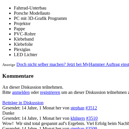
Fahrrad-Unterbau
Porsche Modellauto
PC mit 3D-Grafik Programm
Projektor
Pappe
PVC-Rohre
Klebeband
Klebefolie
Plexiglas
LED Lichter
Doch nicht selber machen? Jetzt bei MyHammer Auftrag eins
Anzeige
Kommentare
An dieser Diskussion teilnehmen.
Bitte
anmelden
oder
registrieren
um an dieser Diskussion teilnehmen 
Beiträge in Diskussion
Gesendet: 14 Jahre, 1 Monat her
von
stephan
#3512
Danke
Gesendet: 14 Jahre, 1 Monat her
von
khilgers
#3510
Wow!
Wir sind total gespannt auf's Ergebnis. Viel Erfolg beim Nach
Gesendet: 14 Jahre, 1 Monat her
von
stephan
#3509