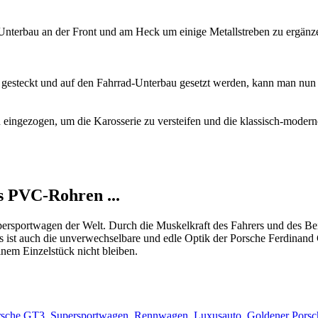
nterbau an der Front und am Heck um einige Metallstreben zu ergänze
r gesteckt und auf den Fahrrad-Unterbau gesetzt werden, kann man nun 
eingezogen, um die Karosserie zu versteifen und die klassisch-mode
s PVC-Rohren ...
rsportwagen der Welt. Durch die Muskelkraft des Fahrers und des Bei
ist auch die unverwechselbare und edle Optik der Porsche Ferdinand GT
nem Einzelstück nicht bleiben.
rsche GT3
,
Supersportwagen
,
Rennwagen
,
Luxusauto
,
Goldener Porsc