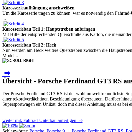
Karosserieaufhängung anschweißen
Um die Karosserie tragen zu können, war es notwendig den Fahrrad-U
...
Karosseriebau Teil 1: Hauptstreben anbringen
Mit Hilfe der entsprechenden Querschnitte aus Karton, die ineinande
Karosseriebau Teil 2: Heck
Nun werden am Heck weitere Querstreben zwischen die Haupstreben 
Model...
⇒
Übersicht - Porsche Ferdinand GT3 RS au
Der Porsche Ferdinand GT3 RS ist der wohl umweltfreundlichste Supe
einer rekordverdächtigen Beschleunigung überzeugen. Darüber hinaus 
Supersportwagen ein Unikat, doch mit dieser Anleitung muss es bei ei
weiter mit: Fahrrad-Unterbau anfertigen ⇒
Schlagwörter:
Porsche
,
Porsche 911
,
Porsche Ferdinand GT3 RS
,
Po