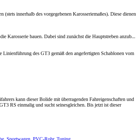
n (stets innerhalb des vorgegebenen Karosseriemaßes). Diese dienen
die Karosserie bauen. Dabei sind zunächst die Hauptstreben anzub...
rne Linienführung des GT3 gemäß den angefertigten Schablonen vom
fahrers kann dieser Bolide mit überragenden Fahreigenschaften und
3 RS einmalig und sucht seinesgleichen. Bis jetzt ist dieser
he
,
Sportwagen
,
PVC-Rohr
,
Tuning