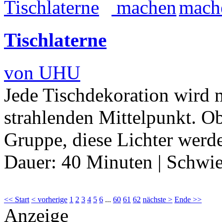
Tischlaterne
von UHU
Jede Tischdekoration wird 
strahlenden Mittelpunkt. Ob
Gruppe, diese Lichter werd
Dauer:
40 Minuten
|
Schwie
<< Start
< vorherige
1
2
3
4
5
6
...
60
61
62
nächste >
Ende >>
Anzeige