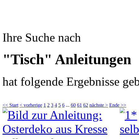
Ihre Suche nach
"Tisch" Anleitungen
hat folgende Ergebnisse geb
<< Start
< vorherige
1
2
3
4
5
6
...
60
61
62
nächste >
Ende >>